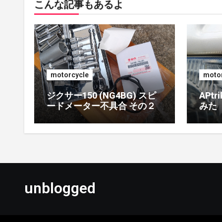
こんな記事もあるよ
motorcycle
motor
ジクサー150 (NG4BG) スピ
APt
ードメーター不具合 その２
みた
unblogged