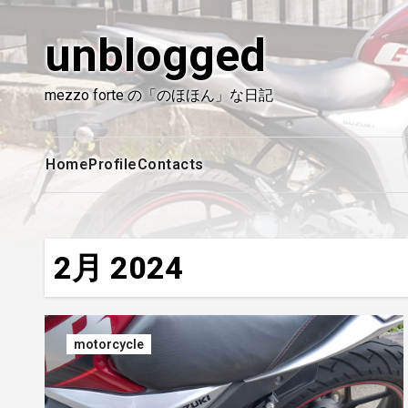
内
容
unblogged
を
ス
mezzo forte の「のほほん」な日記
キ
ッ
プ
Home
Profile
Contacts
2月 2024
motorcycle