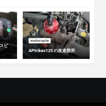
motorcycle
 スピ
APtrikes125 の改造箇所