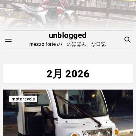
内
容
を
ス
unblogged
キ
mezzo forte の「のほほん」な日記
ッ
プ
2月 2026
motorcycle