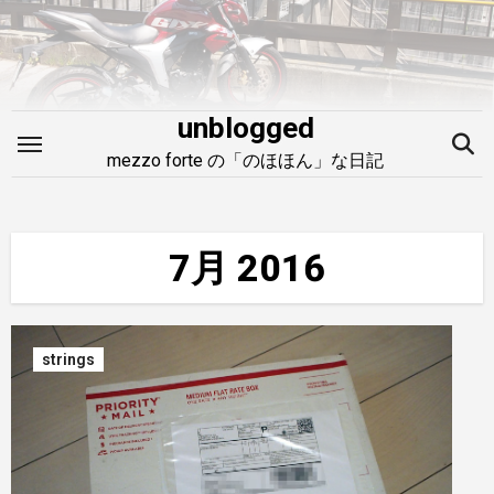
内
容
を
ス
unblogged
キ
mezzo forte の「のほほん」な日記
ッ
プ
7月 2016
strings