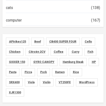
cats
(138)
computer
(167)
diary
(522)
APtrikes125
Beef
CB400 SUPER FOUR
Cello
foods
(155)
Chicken
Citroën 2CV
Coffee
Curry
Fish
graphics
(134)
GIXXER 150
GYRO CANOPY
Hamburg Steak
HP
memo
(30)
Pasta
Pizza
Pork
Ramen
Rice
motorcycle
SRX400
Viola
Violin
VT250FE
WordPress
(149)
XJR1300
movies
(1)