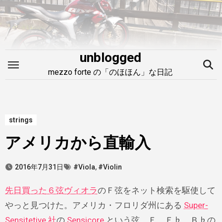
内
容
を
ス
unblogged
キ
mezzo forte の「のほほん」な日記
ッ
プ
strings
アメリカから直輸入
2016年7月31日
#Viola
,
#Violin
先日買った６弦ヴィオラ
のＦ弦をネット検索を駆使して
やっと見つけた。アメリカ・フロリダ州にある
Super-
Sensitetive 社
の
Sensicore
という弦。Ｆ、Ｅ♭、Ｂ♭の