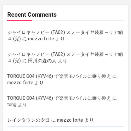
music
(51)
Recent Comments
plants
(43)
ジャイロキャノピー (TA02) スノータイヤ装着～リア編
rebuilding
(6)
４ (完)
に
mezzo forte
より
strings
(179)
ジャイロキャノピー (TA02) スノータイヤ装着～リア編
４ (完)
に
田川の森の人
より
wordpress
(8)
TORQUE G04 (KYV46) で楽天モバイルに乗り換え
に
mezzo forte
より
TORQUE G04 (KYV46) で楽天モバイルに乗り換え
に
tong
より
レイクタウンの夕日
に
mezzo forte
より