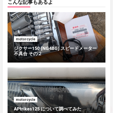
こんな記事もあるよ
2018年5月
(1)
2018年4月
(1)
2017年7月
(2)
motorcycle
2017年4月
(1)
ジクサー150 (NG4BG) スピードメーター
不具合 その２
2017年3月
(1)
2017年2月
(1)
2017年1月
(1)
2016年10月
(1)
motorcycle
APtrikes125 について調べてみた
2016年9月
(3)