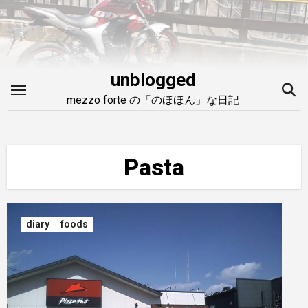
内
容
を
ス
unblogged
キ
mezzo forte の「のほほん」な日記
ッ
プ
Pasta
diary
foods