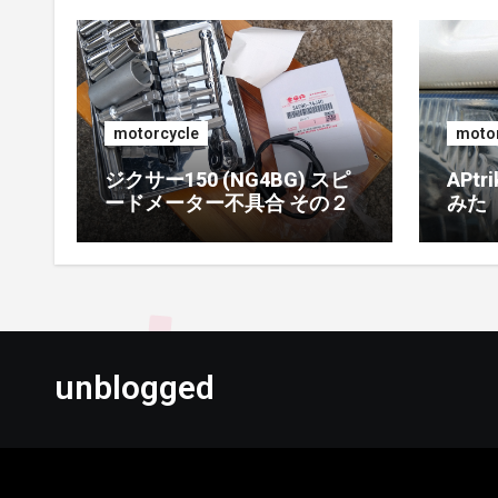
motorcycle
motor
ジクサー150 (NG4BG) スピ
APt
ードメーター不具合 その２
みた
unblogged