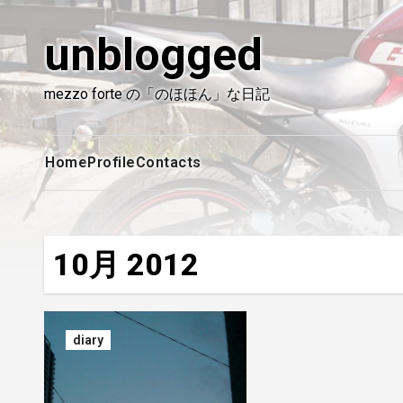
内
容
unblogged
を
ス
mezzo forte の「のほほん」な日記
キ
ッ
プ
Home
Profile
Contacts
10月 2012
diary