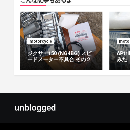
こんな記事もあるよ
motorcycle
motor
ジクサー150 (NG4BG) スピ
APt
ードメーター不具合 その２
みた
unblogged