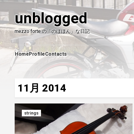
内
容
unblogged
を
ス
mezzo forte の「のほほん」な日記
キ
ッ
プ
Home
Profile
Contacts
11月 2014
strings