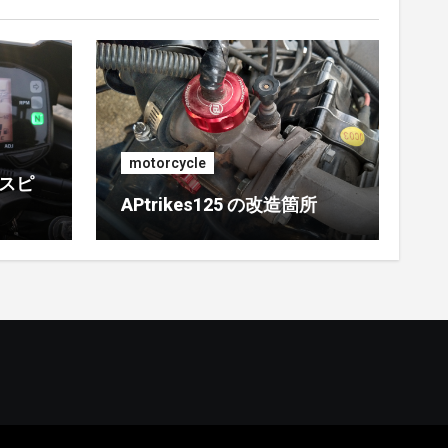
motorcycle
 スピ
APtrikes125 の改造箇所