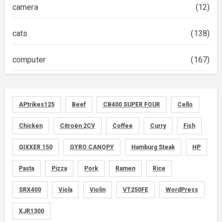
camera
(12)
cats
(138)
computer
(167)
diary
(522)
APtrikes125
Beef
CB400 SUPER FOUR
Cello
foods
(155)
Chicken
Citroën 2CV
Coffee
Curry
Fish
graphics
(134)
GIXXER 150
GYRO CANOPY
Hamburg Steak
HP
memo
(30)
Pasta
Pizza
Pork
Ramen
Rice
motorcycle
SRX400
Viola
Violin
VT250FE
WordPress
(149)
XJR1300
movies
(1)