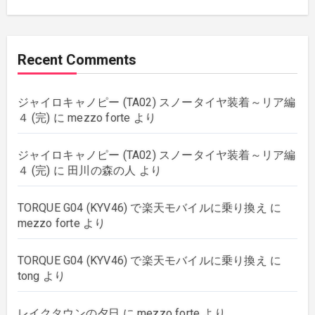
music
(51)
Recent Comments
plants
(43)
ジャイロキャノピー (TA02) スノータイヤ装着～リア編
rebuilding
(6)
４ (完)
に
mezzo forte
より
strings
(179)
ジャイロキャノピー (TA02) スノータイヤ装着～リア編
４ (完)
に
田川の森の人
より
wordpress
(8)
TORQUE G04 (KYV46) で楽天モバイルに乗り換え
に
mezzo forte
より
TORQUE G04 (KYV46) で楽天モバイルに乗り換え
に
tong
より
レイクタウンの夕日
に
mezzo forte
より