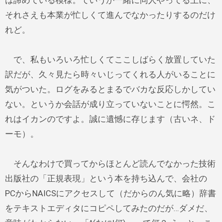
は諦めている模様。ていうか一緒に同人やってる上に、
それさえも本業が忙しくて進んでなかったりするのだけ
れど。
で、私もいろいろ忙しくてここしばらく放置していた
訳だが、久々見たら時々いじってくれる人がいることに
気がついた。ログをみるとまるでバカな反応しかしてい
ない。というか会話が成り立っていないことに愕然。こ
れはイカンのですよ。誠に遺憾に存じます（古いネ、ド
ーモ）。
そんなわけで買ってからほとんど読んでなかった技術
出版社の「正規表現」という本を持ち込んで、会社の
PCからNAICSにアクセスして（だからのん気に略）辞書
をテキストエディタにコピペしてみたのだが…ダメだ、