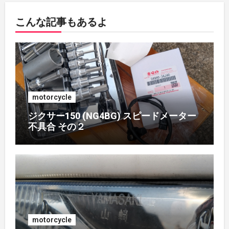
こんな記事もあるよ
2018年5月
(1)
2018年4月
(1)
2017年7月
(2)
motorcycle
2017年4月
(1)
ジクサー150 (NG4BG) スピードメーター
不具合 その２
2017年3月
(1)
2017年2月
(1)
2017年1月
(1)
2016年10月
(1)
motorcycle