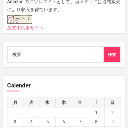
Amazon のアソシエイトとして、当メディアは適格販売
により収入を得ています。
放置中の本サイト
検
索:
Calender
月
火
水
木
金
土
日
1
2
3
4
5
6
7
8
9