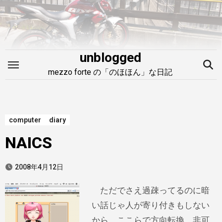
内
容
を
ス
unblogged
キ
mezzo forte の「のほほん」な日記
ッ
プ
computer
diary
NAICS
2008年4月12日
ただでさえ過疎ってるのに暗
い話じゃ人が寄り付きもしない
から、ここらで方向転換。非可