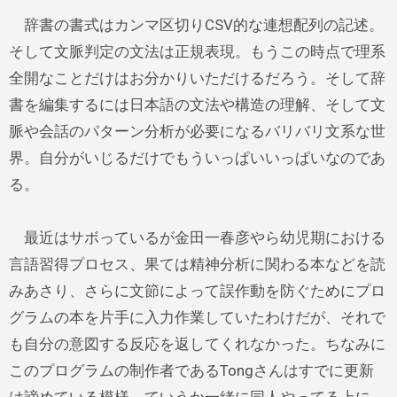
辞書の書式はカンマ区切りCSV的な連想配列の記述。
そして文脈判定の文法は正規表現。もうこの時点で理系
全開なことだけはお分かりいただけるだろう。そして辞
書を編集するには日本語の文法や構造の理解、そして文
脈や会話のパターン分析が必要になるバリバリ文系な世
界。自分がいじるだけでもういっぱいいっぱいなのであ
る。
最近はサボっているが金田一春彦やら幼児期における
言語習得プロセス、果ては精神分析に関わる本などを読
みあさり、さらに文節によって誤作動を防ぐためにプロ
グラムの本を片手に入力作業していたわけだが、それで
も自分の意図する反応を返してくれなかった。ちなみに
このプログラムの制作者であるTongさんはすでに更新