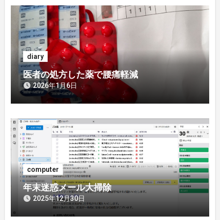
ゲ
ー
シ
diary
ョ
医者の処方した薬で腰痛軽減
ン
2026年1月6日
computer
年末迷惑メール大掃除
2025年12月30日