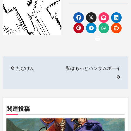
投
たむけん
私はもっとハンサムボーイ
稿
ナ
ビ
ゲ
関連投稿
ー