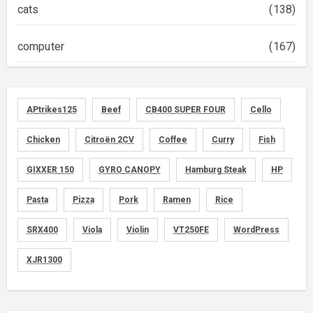
cats
(138)
computer
(167)
diary
(522)
APtrikes125
Beef
CB400 SUPER FOUR
Cello
foods
(155)
Chicken
Citroën 2CV
Coffee
Curry
Fish
graphics
(134)
GIXXER 150
GYRO CANOPY
Hamburg Steak
HP
memo
(30)
Pasta
Pizza
Pork
Ramen
Rice
motorcycle
SRX400
Viola
Violin
VT250FE
WordPress
(149)
XJR1300
movies
(1)
music
(51)