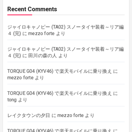
Recent Comments
plants
(43)
ジャイロキャノピー (TA02) スノータイヤ装着～リア編
rebuilding
(6)
４ (完)
に
mezzo forte
より
strings
(179)
ジャイロキャノピー (TA02) スノータイヤ装着～リア編
４ (完)
に
田川の森の人
より
wordpress
(8)
TORQUE G04 (KYV46) で楽天モバイルに乗り換え
に
mezzo forte
より
TORQUE G04 (KYV46) で楽天モバイルに乗り換え
に
tong
より
レイクタウンの夕日
に
mezzo forte
より
TORQUE G04 (KYV46) で楽天モバイルに乗り換え
に