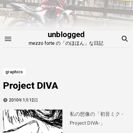
内
容
を
ス
unblogged
キ
mezzo forte の「のほほん」な日記
ッ
プ
graphics
Project DIVA
2010年1月12日
私の想像の「初音ミク -
Project DIVA-」