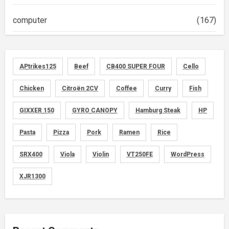
computer
(167)
diary
(522)
APtrikes125
Beef
CB400 SUPER FOUR
Cello
foods
(155)
Chicken
Citroën 2CV
Coffee
Curry
Fish
graphics
(134)
GIXXER 150
GYRO CANOPY
Hamburg Steak
HP
memo
(30)
Pasta
Pizza
Pork
Ramen
Rice
motorcycle
SRX400
Viola
Violin
VT250FE
WordPress
(149)
XJR1300
movies
(1)
music
(51)