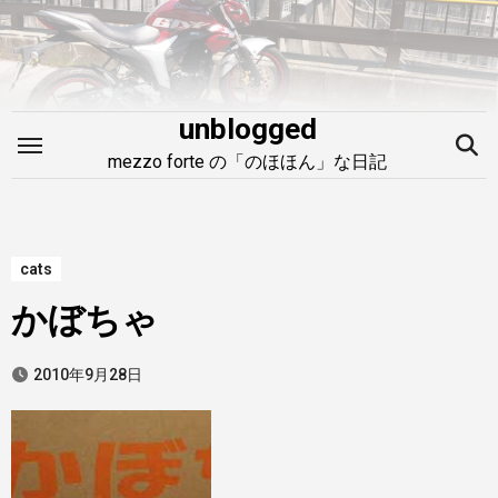
内
容
を
ス
unblogged
キ
mezzo forte の「のほほん」な日記
ッ
プ
cats
かぼちゃ
2010年9月28日