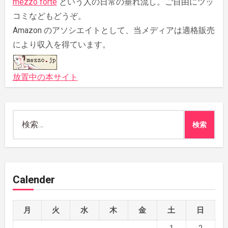
mezzo forte
という人の日常の垂れ流し。ご自由にツッ
コミなどもどうぞ。
Amazon のアソシエイトとして、当メディアは適格販売
により収入を得ています。
放置中の本サイト
検
索:
Calender
月
火
水
木
金
土
日
1
2