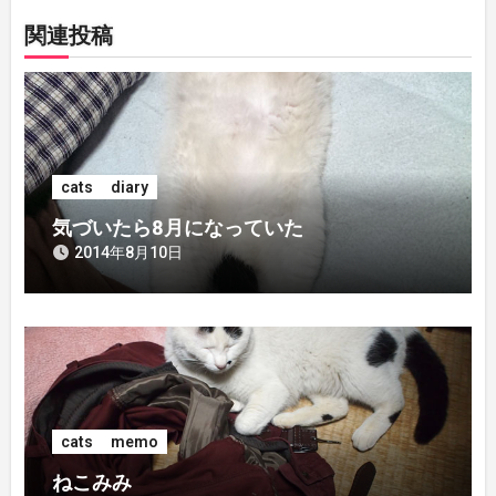
ビ
関連投稿
ゲ
ー
シ
cats
diary
ョ
気づいたら8月になっていた
ン
2014年8月10日
cats
memo
ねこみみ