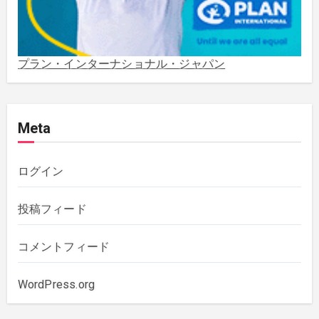
2021年5月
(3)
2021年3月
(1)
プラン・インターナショナル・ジャパン
2020年12月
(4)
Meta
2020年11月
(1)
2020年10月
(5)
ログイン
2019年12月
(1)
投稿フィード
2019年11月
(1)
コメントフィード
2019年10月
(3)
WordPress.org
2019年6月
(2)