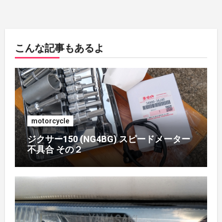
2018年7月
(1)
こんな記事もあるよ
2018年5月
(1)
2018年4月
(1)
2017年7月
(2)
motorcycle
2017年4月
(1)
ジクサー150 (NG4BG) スピードメーター
不具合 その２
2017年3月
(1)
2017年2月
(1)
2017年1月
(1)