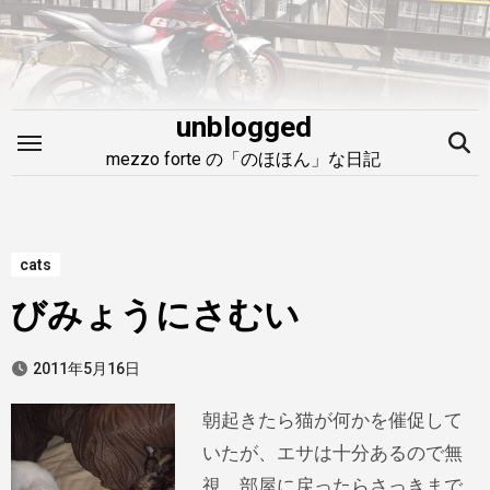
内
容
を
ス
unblogged
キ
mezzo forte の「のほほん」な日記
ッ
プ
cats
びみょうにさむい
2011年5月16日
朝起きたら猫が何かを催促して
いたが、エサは十分あるので無
視。部屋に戻ったらさっきまで