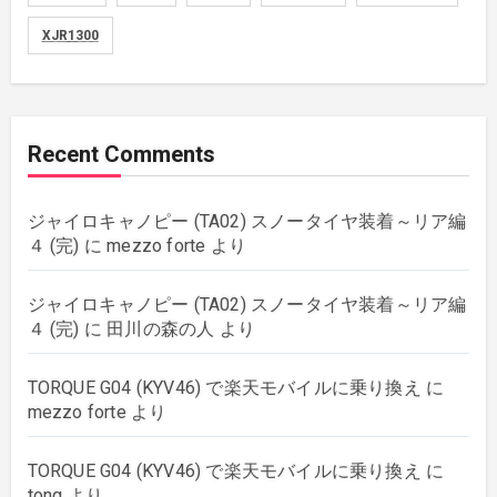
XJR1300
movies
(1)
music
(51)
Recent Comments
plants
(43)
ジャイロキャノピー (TA02) スノータイヤ装着～リア編
rebuilding
(6)
４ (完)
に
mezzo forte
より
strings
(179)
ジャイロキャノピー (TA02) スノータイヤ装着～リア編
４ (完)
に
田川の森の人
より
wordpress
(8)
TORQUE G04 (KYV46) で楽天モバイルに乗り換え
に
mezzo forte
より
TORQUE G04 (KYV46) で楽天モバイルに乗り換え
に
tong
より