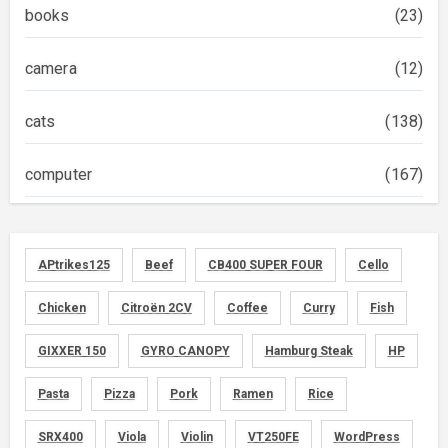
books
(23)
camera
(12)
cats
(138)
computer
(167)
diary
(522)
APtrikes125
Beef
CB400 SUPER FOUR
Cello
foods
(155)
Chicken
Citroën 2CV
Coffee
Curry
Fish
graphics
(134)
GIXXER 150
GYRO CANOPY
Hamburg Steak
HP
memo
(30)
Pasta
Pizza
Pork
Ramen
Rice
motorcycle
SRX400
Viola
Violin
VT250FE
WordPress
(149)