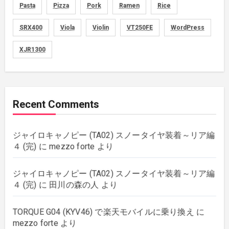
memo
(30)
Pasta
Pizza
Pork
Ramen
Rice
motorcycle
SRX400
Viola
Violin
VT250FE
WordPress
(149)
XJR1300
movies
(1)
music
(51)
Recent Comments
plants
(43)
ジャイロキャノピー (TA02) スノータイヤ装着～リア編
rebuilding
(6)
４ (完)
に
mezzo forte
より
strings
(179)
ジャイロキャノピー (TA02) スノータイヤ装着～リア編
４ (完)
に
田川の森の人
より
wordpress
(8)
TORQUE G04 (KYV46) で楽天モバイルに乗り換え
に
mezzo forte
より