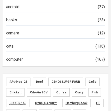
android
(27)
books
(23)
camera
(12)
cats
(138)
computer
(167)
diary
(522)
APtrikes125
Beef
CB400 SUPER FOUR
Cello
foods
(155)
Chicken
Citroën 2CV
Coffee
Curry
Fish
graphics
(134)
GIXXER 150
GYRO CANOPY
Hamburg Steak
HP