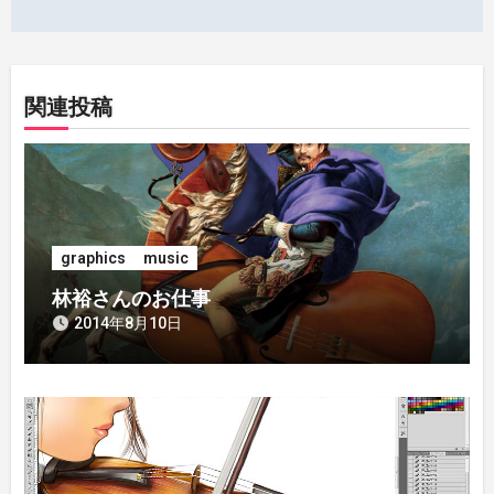
稿
ナ
ビ
関連投稿
ゲ
ー
シ
graphics
music
ョ
林裕さんのお仕事
ン
2014年8月10日