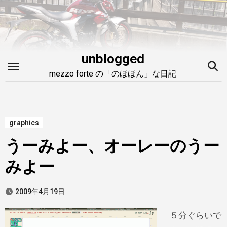
内
容
を
ス
unblogged
キ
mezzo forte の「のほほん」な日記
ッ
プ
graphics
うーみよー、オーレーのうー
みよー
2009年4月19日
５分ぐらいで