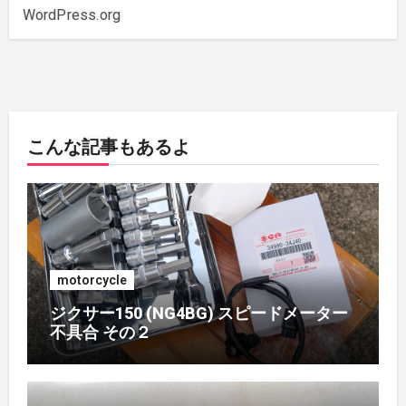
2019年10月
(3)
WordPress.org
2019年6月
(2)
2018年7月
(1)
こんな記事もあるよ
2018年5月
(1)
2018年4月
(1)
2017年7月
(2)
motorcycle
2017年4月
(1)
ジクサー150 (NG4BG) スピードメーター
不具合 その２
2017年3月
(1)
2017年2月
(1)