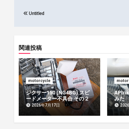
投
Untitled
稿
ナ
ビ
関連投稿
ゲ
ー
シ
motorcycle
motor
ョ
ジクサー150 (NG4BG) スピ
APtr
ン
ードメーター不具合 その２
みた
2026年7月17日
202