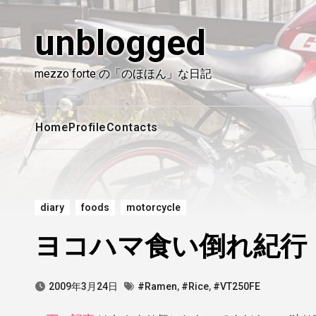
内
容
unblogged
を
ス
mezzo forte の「のほほん」な日記
キ
ッ
プ
Home
Profile
Contacts
diary
foods
motorcycle
ヨコハマ食い倒れ紀行
2009年3月24日
#Ramen
,
#Rice
,
#VT250FE