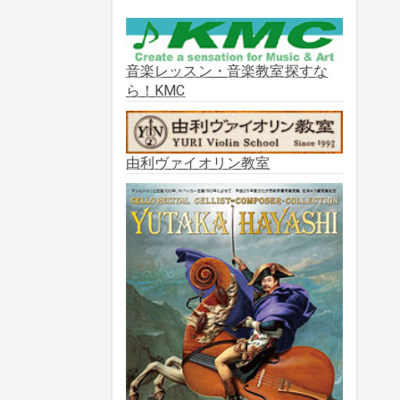
2025年10月
(2)
2025年9月
(3)
音楽レッスン・音楽教室探すな
ら！KMC
2025年8月
(5)
2025年7月
(3)
由利ヴァイオリン教室
2025年6月
(1)
2025年5月
(5)
2025年3月
(1)
2025年2月
(1)
2025年1月
(3)