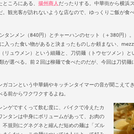
たところにある、
揚州商人
だったりする。中華街から横浜
だ。観光客が訪れないような店なので、ゆっくりご飯が食
タンメン（840円）とチャーハンのセット（＋380円）
に入った食い物があると決まったものしか頼まない、mezz
（リュウメン）という細麺と、刀切麺（トウセツメン）と
類が選べる。前２回は柳麺で食べたのだが、今回は刀切麺
ガコンという中華鍋やキッチンタイマーの音が聞こえて
べる前からワクワクするよね。
レンゲですくって飲む度に、バイクで冷えたカ
ワンタンは中身にボリュームがあって、お肉の
。不規則にグネグネと縮んだ短めの麺は「ズル