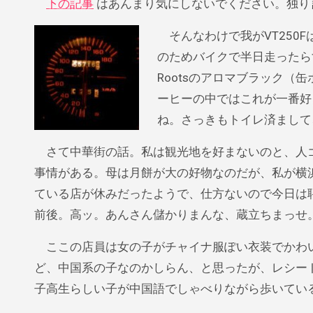
下の記事
はあんまり気にしないでください。独り
そんなわけで我がVT250F
のためバイクで半日走ったら
Rootsのアロマブラック
ーヒーの中ではこれが一番好
ね。さっきもトイレ済まして
さて中華街の話。私は観光地を好まないのと、人ゴ
事情がある。母は月餅が大の好物なのだが、私が横
ている店が休みだったようで、仕方ないので今日は
前後。高ッ。あんさん儲かりまんな、蔵立ちまっせ
ここの店員は女の子がチャイナ服ぽい衣装でかわい
ど、中国系の子なのかしらん、と思ったが、レシー
子高生らしい子が中国語でしゃべりながら歩いてい