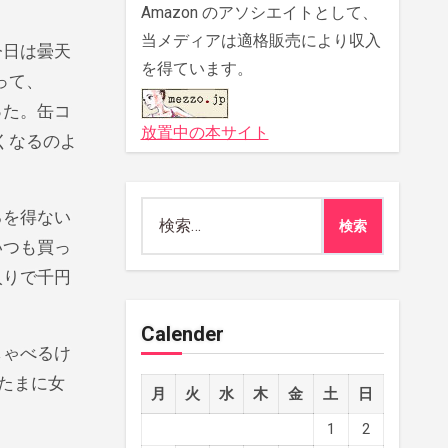
Amazon のアソシエイトとして、
当メディアは適格販売により収入
今日は曇天
を得ています。
って、
った。缶コ
放置中の本サイト
くなるのよ
検
るを得ない
索:
いつも買っ
入りで千円
Calender
しゃべるけ
たまに女
月
火
水
木
金
土
日
1
2