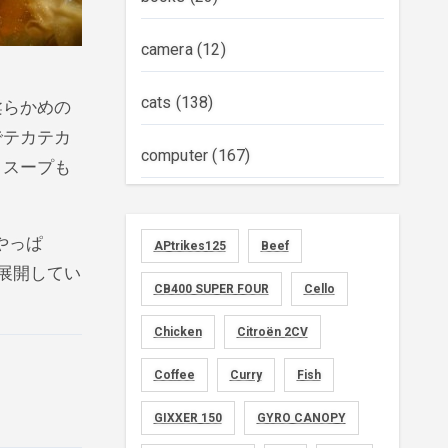
camera
(12)
cats
(138)
柔らかめの
でテカテカ
computer
(167)
。スープも
diary
(522)
やっぱ
APtrikes125
Beef
foods
(155)
展開してい
CB400 SUPER FOUR
Cello
graphics
(134)
Chicken
Citroën 2CV
memo
(30)
Coffee
Curry
Fish
motorcycle
GIXXER 150
(149)
GYRO CANOPY