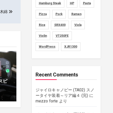
Hamburg Steak
HP
Pasta
movies
(1)
反木綿
Pizza
Pork
Ramen
music
(51)
Rice
SRX400
Viola
plants
(43)
Violin
VT250FE
rebuilding
(6)
WordPress
XJR1300
strings
(179)
wordpress
(8)
Recent Comments
 スピ
ジャイロキャノピー (TA02) スノ
ータイヤ装着～リア編４ (完)
に
mezzo forte
より