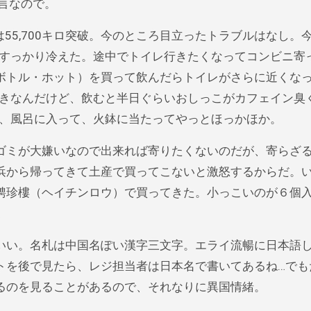
言なので。
は55,700キロ突破。今のところ目立ったトラブルはなし。
すっかり冷えた。途中でトイレ行きたくなってコンビニ寄
（缶ボトル・ホット）を買って飲んだらトイレがさらに近くな
きなんだけど、飲むと半日ぐらいおしっこがカフェイン臭
、風呂に入って、火鉢に当たってやっとほっかほか。
ミが大嫌いなので出来れば寄りたくないのだが、寄らざ
浜から帰ってきて土産で買ってこないと激怒するからだ。
聘珍樓（ヘイチンロウ）で買ってきた。小っこいのが６個
。
い。名札は中国名ぽい漢字三文字。エライ流暢に日本語
トを後で見たら、レジ担当者は日本名で書いてあるね…でも
るのを見ることがあるので、それなりに異国情緒。