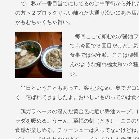
で、私が一番目当てにしてるのは中華街から外れ
の方へ２ブロックぐらい離れた大通り沿いにある店
かもむちゃくちゃ旨い。
毎回ここで頼むのが醤油ワン
ても今回で３回目だけど。気
食事では保守派。ここは柳麺
んのような縮れ極太麺の２種
ジ。
平日ということもあって、客も少なめ。奥でガコン
く、運ばれてきましたよ。おいしいものってのは食
鶏ガラベースの澄んだ黄金色に近い醤油スープ。
ラダを暖める。うーん、至福の刻（とき）。ここの
食感が楽しめる。チャーシューは入ってないけどね