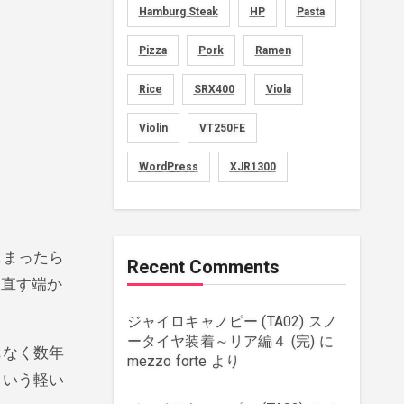
Hamburg Steak
HP
Pasta
movies
(1)
Pizza
Pork
Ramen
music
(51)
Rice
SRX400
Viola
plants
(43)
Violin
VT250FE
rebuilding
(6)
WordPress
XJR1300
strings
(179)
しまったら
wordpress
(8)
Recent Comments
も直す端か
ジャイロキャノピー (TA02) スノ
ータイヤ装着～リア編４ (完)
に
もなく数年
mezzo forte
より
ういう軽い