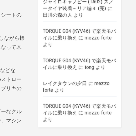
ジャイロキャノピー (TA02) スノ
ータイヤ装着～リア編４ (完)
に
しシートの
田川の森の人
より
TORQUE G04 (KYV46) で楽天モバ
しながら標
イルに乗り換え
に
mezzo forte
より
になって木
TORQUE G04 (KYV46) で楽天モバ
イルに乗り換え
に
tong
より
ーなどな
のストロー
レイクタウンの夕日
に
mezzo
、ブリキの
forte
より
TORQUE G04 (KYV46) で楽天モバ
ピーなクル
イルに乗り換え
に
mezzo forte
より
で、マシン