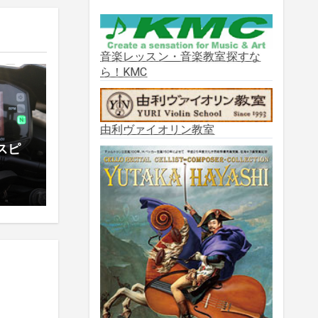
2025年10月
(2)
2025年9月
(3)
音楽レッスン・音楽教室探すな
ら！KMC
2025年8月
(5)
2025年7月
(3)
由利ヴァイオリン教室
 スピ
2025年6月
(1)
2025年5月
(5)
2025年3月
(1)
2025年2月
(1)
2025年1月
(3)