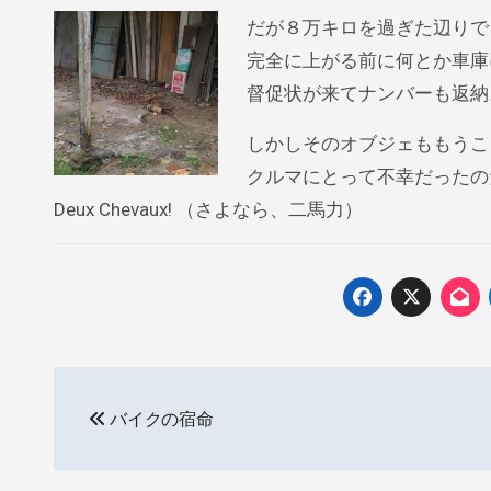
だが８万キロを過ぎた辺りで
完全に上がる前に何とか車庫
督促状が来てナンバーも返納
しかしそのオブジェももうこ
クルマにとって不幸だったのだ
Deux Chevaux! （さよなら、二馬力）
投
バイクの宿命
稿
ナ