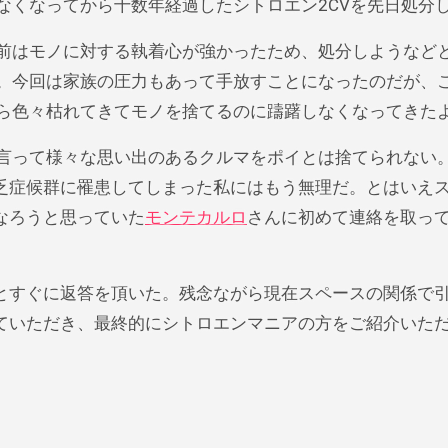
なくなってから十数年経過したシトロエン2CVを先日処分
前はモノに対する執着心が強かったため、処分しようなど
。今回は家族の圧力もあって手放すことになったのだが、
ら色々枯れてきてモノを捨てるのに躊躇しなくなってきた
言って様々な思い出のあるクルマをポイとは捨てられない
乏症候群に罹患してしまった私にはもう無理だ。とはいえ
なろうと思っていた
モンテカルロ
さんに初めて連絡を取っ
とすぐに返答を頂いた。残念ながら現在スペースの関係で
ていただき、最終的にシトロエンマニアの方をご紹介いた