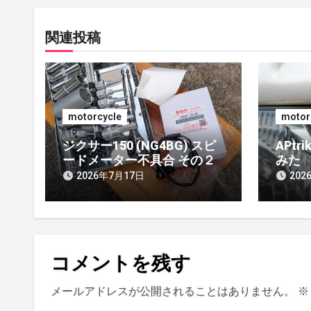
ビ
関連投稿
ゲ
ー
シ
motorcycle
motor
ョ
ジクサー150 (NG4BG) スピ
APtr
ン
ードメーター不具合 その２
みた
2026年7月17日
202
コメントを残す
メールアドレスが公開されることはありません。
※