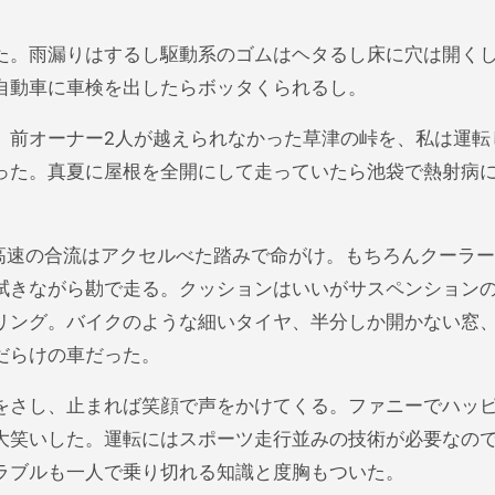
た。雨漏りはするし駆動系のゴムはヘタるし床に穴は開く
自動車に車検を出したらボッタくられるし。
。前オーナー2人が越えられなかった草津の峠を、私は運転
った。真夏に屋根を全開にして走っていたら池袋で熱射病
力。高速の合流はアクセルべた踏みで命がけ。もちろんクーラ
拭きながら勘で走る。クッションはいいがサスペンション
リング。バイクのような細いタイヤ、半分しか開かない窓
だらけの車だった。
をさし、止まれば笑顔で声をかけてくる。ファニーでハッ
大笑いした。運転にはスポーツ走行並みの技術が必要なの
ラブルも一人で乗り切れる知識と度胸もついた。