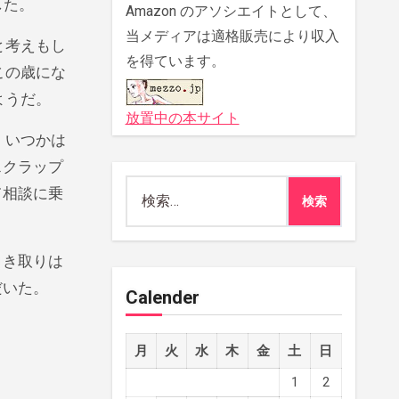
した。
Amazon のアソシエイトとして、
当メディアは適格販売により収入
と考えもし
を得ています。
この歳にな
ようだ。
放置中の本サイト
。いつかは
スクラップ
検
て相談に乗
索:
引き取りは
だいた。
Calender
月
火
水
木
金
土
日
1
2