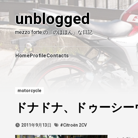
内
容
unblogged
を
ス
mezzo forte の「のほほん」な日記
キ
ッ
プ
Home
Profile
Contacts
motorcycle
ドナドナ、ドゥーシー
2011年9月13日
#Citroën 2CV