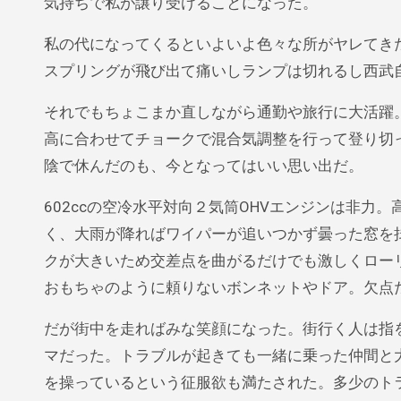
気持ちで私が譲り受けることになった。
私の代になってくるといよいよ色々な所がヤレてき
スプリングが飛び出て痛いしランプは切れるし西武
それでもちょこまか直しながら通勤や旅行に大活躍
高に合わせてチョークで混合気調整を行って登り切
陰で休んだのも、今となってはいい思い出だ。
602ccの空冷水平対向２気筒OHVエンジンは非
く、大雨が降ればワイパーが追いつかず曇った窓を
クが大きいため交差点を曲がるだけでも激しくロー
おもちゃのように頼りないボンネットやドア。欠点
だが街中を走ればみな笑顔になった。街行く人は指
マだった。トラブルが起きても一緒に乗った仲間と
を操っているという征服欲も満たされた。多少のト