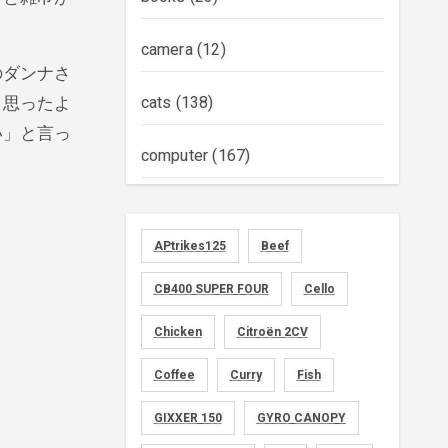
camera
(12)
のダンナさ
、思ったよ
cats
(138)
い」と言っ
computer
(167)
diary
(522)
APtrikes125
Beef
foods
(155)
CB400 SUPER FOUR
Cello
graphics
(134)
Chicken
Citroën 2CV
memo
(30)
Coffee
Curry
Fish
motorcycle
GIXXER 150
(149)
GYRO CANOPY