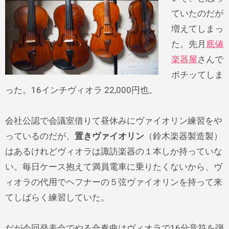
ていたのだが
増えてしまっ
た。先月
底値
楽器屋
さんで
ポチッてしま
った。16インチヴィオラ 22,000円也。
会社公認で会議室借りて昼休みにヴァイオリン練習をや
っているのだが、
置きヴァイオリン
（鈴木楽器製造製）
はあるけれどヴィオラは諏訪楽器の１本しか持っていな
い。毎日ケース抱えて満員電車に乗りたくないから、ヴ
ィオラの代用でヘフナーの５弦ヴァイオリンを持って来
てしばらく練習していた。
だが今回発表会でやる合奏曲はヴィオラで16分音符を弾