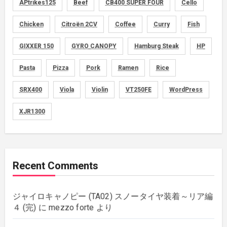
APtrikes125
Beef
CB400 SUPER FOUR
Cello
foods
(155)
Chicken
Citroën 2CV
Coffee
Curry
Fish
graphics
(134)
GIXXER 150
GYRO CANOPY
Hamburg Steak
HP
memo
(30)
Pasta
Pizza
Pork
Ramen
Rice
motorcycle
SRX400
Viola
Violin
VT250FE
WordPress
(149)
XJR1300
movies
(1)
music
(51)
Recent Comments
plants
(43)
ジャイロキャノピー (TA02) スノータイヤ装着～リア編
rebuilding
(6)
４ (完)
に
mezzo forte
より
strings
(179)