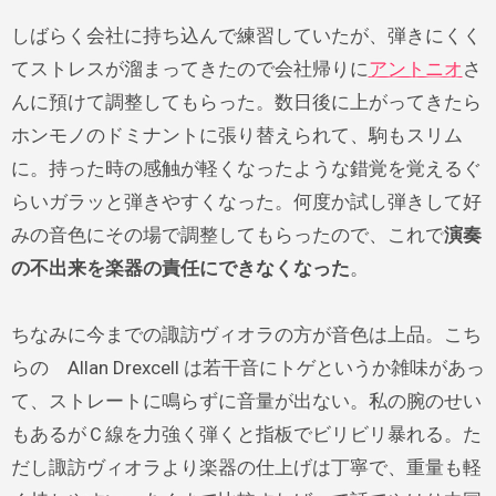
しばらく会社に持ち込んで練習していたが、弾きにくく
てストレスが溜まってきたので会社帰りに
アントニオ
さ
んに預けて調整してもらった。数日後に上がってきたら
ホンモノのドミナントに張り替えられて、駒もスリム
に。持った時の感触が軽くなったような錯覚を覚えるぐ
らいガラッと弾きやすくなった。何度か試し弾きして好
みの音色にその場で調整してもらったので、これで
演奏
の不出来を楽器の責任にできなくなった
。
ちなみに今までの諏訪ヴィオラの方が音色は上品。こち
らの Allan Drexcell は若干音にトゲというか雑味があっ
て、ストレートに鳴らずに音量が出ない。私の腕のせい
もあるがＣ線を力強く弾くと指板でビリビリ暴れる。た
だし諏訪ヴィオラより楽器の仕上げは丁寧で、重量も軽