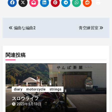
投
偏曲な編曲2
青空練習室
稿
ナ
ビ
関連投稿
ゲ
ー
シ
diary
motorcycle
strings
ョ
スロウライフ
ン
2023年5月13日