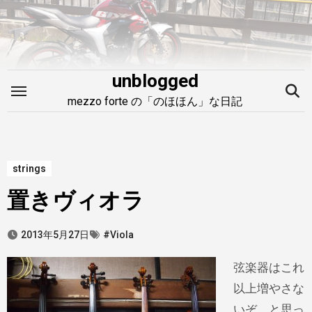
内
容
を
ス
unblogged
キ
mezzo forte の「のほほん」な日記
ッ
プ
strings
置きヴィオラ
2013年5月27日
#Viola
弦楽器はこれ
以上増やさな
いぞ、と思っ