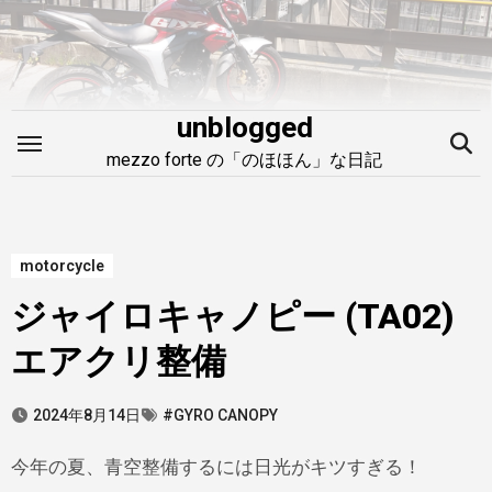
内
容
を
ス
unblogged
キ
mezzo forte の「のほほん」な日記
ッ
プ
motorcycle
ジャイロキャノピー (TA02)
エアクリ整備
2024年8月14日
#GYRO CANOPY
今年の夏、青空整備するには日光がキツすぎる！