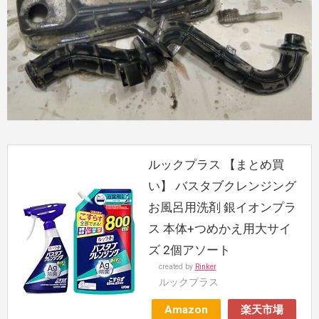
ルックプラス 【まとめ買
い】 バスタブクレンジング
お風呂用洗剤 銀イオンプラ
ス 本体+つめかえ用大サイ
ズ 2個アソート
created by
Rinker
ルックプラス
Amazon
楽天市場