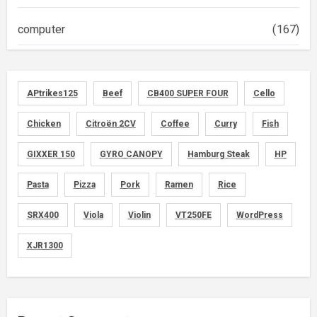
computer
(167)
diary
(522)
APtrikes125
Beef
CB400 SUPER FOUR
Cello
foods
(155)
Chicken
Citroën 2CV
Coffee
Curry
Fish
graphics
(134)
GIXXER 150
GYRO CANOPY
Hamburg Steak
HP
memo
(30)
Pasta
Pizza
Pork
Ramen
Rice
motorcycle
SRX400
Viola
Violin
VT250FE
WordPress
(149)
XJR1300
movies
(1)
music
(51)