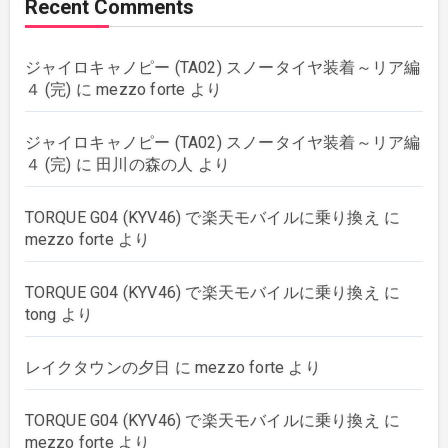
Recent Comments
plants
(43)
ジャイロキャノピー (TA02) スノータイヤ装着～リア編
rebuilding
(6)
４ (完)
に
mezzo forte
より
strings
(179)
ジャイロキャノピー (TA02) スノータイヤ装着～リア編
４ (完)
に
田川の森の人
より
wordpress
(8)
TORQUE G04 (KYV46) で楽天モバイルに乗り換え
に
mezzo forte
より
TORQUE G04 (KYV46) で楽天モバイルに乗り換え
に
tong
より
レイクタウンの夕日
に
mezzo forte
より
TORQUE G04 (KYV46) で楽天モバイルに乗り換え
に
mezzo forte
より