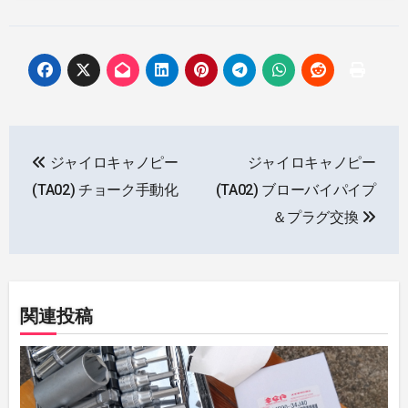
投
ジャイロキャノピー
ジャイロキャノピー
稿
(TA02) チョーク手動化
(TA02) ブローバイパイプ
ナ
＆プラグ交換
ビ
ゲ
関連投稿
ー
シ
ョ