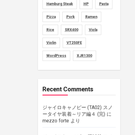
Hamburg Steak
HP
Pasta
movies
(1)
Pizza
Pork
Ramen
music
(51)
Rice
SRX400
Viola
plants
(43)
Violin
VT250FE
rebuilding
(6)
WordPress
XJR1300
strings
(179)
wordpress
(8)
Recent Comments
ジャイロキャノピー (TA02) スノ
ータイヤ装着～リア編４ (完)
に
mezzo forte
より