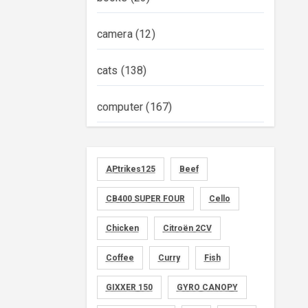
camera
(12)
cats
(138)
computer
(167)
diary
(522)
APtrikes125
Beef
foods
(155)
CB400 SUPER FOUR
Cello
graphics
(134)
Chicken
Citroën 2CV
memo
(30)
Coffee
Curry
Fish
motorcycle
GIXXER 150
(149)
GYRO CANOPY