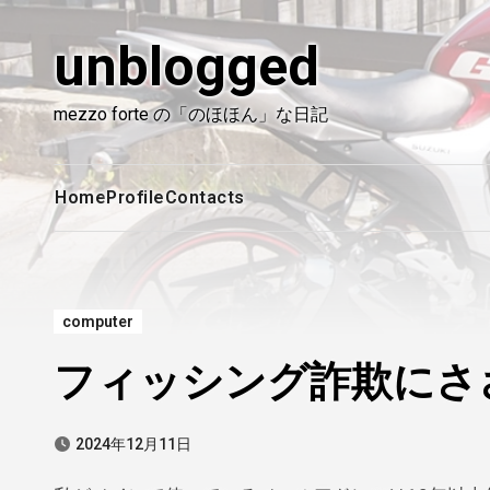
内
容
unblogged
を
ス
mezzo forte の「のほほん」な日記
キ
ッ
プ
Home
Profile
Contacts
computer
フィッシング詐欺にさ
2024年12月11日