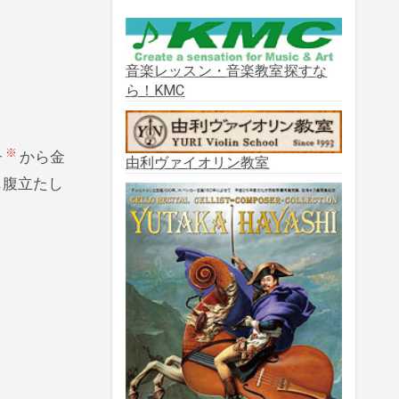
2025年10月
(2)
2025年9月
(3)
音楽レッスン・音楽教室探すな
ら！KMC
2025年8月
(5)
※
子
から金
2025年7月
(3)
由利ヴァイオリン教室
も腹立たし
2025年6月
(1)
2025年5月
(5)
2025年3月
(1)
2025年2月
(1)
2025年1月
(3)