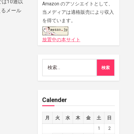
Amazon のアソシエイトとして、
えるメール
当メディアは適格販売により収入
を得ています。
放置中の本サイト
検
索:
Calender
月
火
水
木
金
土
日
1
2