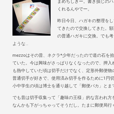
まめちしきー。書き損じのハ
くれるんやでー。
昨日今日、ハガキの整理をし
てきたので交換してきた。額
の普通ハガキに交換。でも考
ような…
mezzoはその昔、ネクラ*少年だったので道の石
ていた。今は興味がさっぱりなくなったので、押入
も熱中していた頃は切手だけでなく、定形外郵便物
普通切手が好きで、使用済み切手を作るために1円
小中学生の頃は博士を通り越して「郵便バカ」とま
でも昔は切手収集って「趣味の王様」的な言われ方
なんかも下がっちゃってそうだし。たまに郵便局行