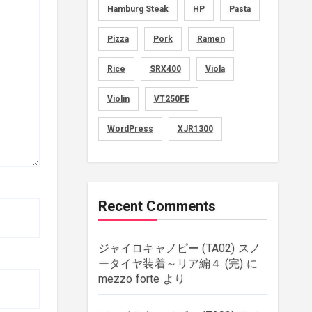
Hamburg Steak
HP
Pasta
movies
(1)
Pizza
Pork
Ramen
music
(51)
Rice
SRX400
Viola
plants
(43)
Violin
VT250FE
rebuilding
(6)
WordPress
XJR1300
strings
(179)
wordpress
(8)
Recent Comments
ジャイロキャノピー (TA02) スノ
ータイヤ装着～リア編４ (完)
に
mezzo forte
より