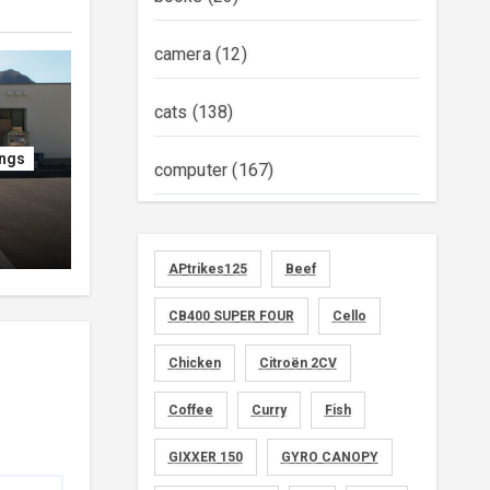
camera
(12)
cats
(138)
ings
computer
(167)
diary
(522)
APtrikes125
Beef
foods
(155)
CB400 SUPER FOUR
Cello
graphics
(134)
Chicken
Citroën 2CV
memo
(30)
Coffee
Curry
Fish
motorcycle
GIXXER 150
(149)
GYRO CANOPY