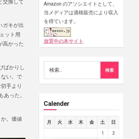
と交換して
Amazon のアソシエイトとして、
当メディアは適格販売により収入
を得ています。
ハガキが出
ェット用
放置中の本サイト
が高かった
検
びばかりし
索:
もない。で
念切手より
もあった。
Calender
うか。価値
月
火
水
木
金
土
日
1
2