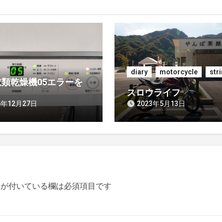
diary
motorcycle
str
類乾燥機05エラーを
スロウライフ
5年12月27日
2023年5月13日
が付いている欄は必須項目です