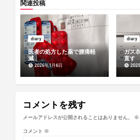
関連投稿
ゲ
ー
シ
diary
diary
ョ
医者の処方した薬で腰痛軽
ガス衣
ン
減
直す
2026年1月6日
202
コメントを残す
メールアドレスが公開されることはありません。
※
コメント
※