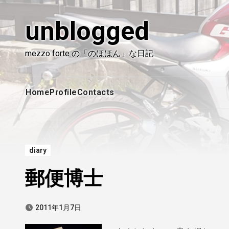
内
容
unblogged
を
ス
mezzo forte の「のほほん」な日記
キ
ッ
プ
Home
Profile
Contacts
diary
郵便博士
2011年1月7日