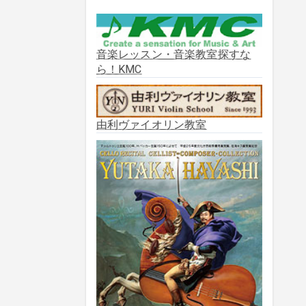
2025年10月
(2)
2025年9月
(3)
音楽レッスン・音楽教室探すな
ら！KMC
2025年8月
(5)
2025年7月
(3)
由利ヴァイオリン教室
2025年6月
(1)
2025年5月
(5)
2025年3月
(1)
2025年2月
(1)
2025年1月
(3)