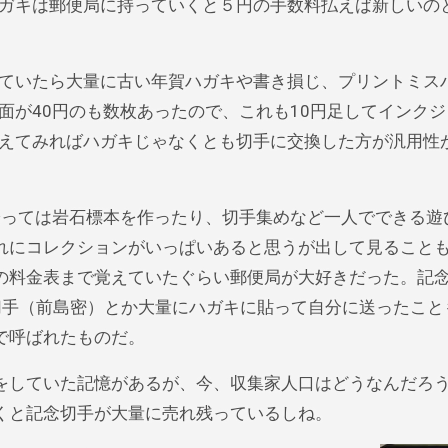
ガキは郵便局に持っていくと５円の手数料払えば新しいの
ていたら大量に古い年賀ハガキや書き損じ、プリントミス
面が40円のも数枚あったので、これも10円足してインクジ
えてみればハガキじゃなくとも切手に交換した方が汎用性
を拾っては岩石標本を作ったり、切手集めなど一人でできる遊
れにコレクションがいっぱいあると思うが出して見ること
の料金表まで覚えていたぐらい郵便局が大好きだった。記
切手（前島密）とか大量にハガキに貼って自分に送ったこと
で呼ばれたものだ。
をしていた記憶があるが、今、収集家人口はどうなんだろ
くと記念切手が大量に売れ残っているしね。