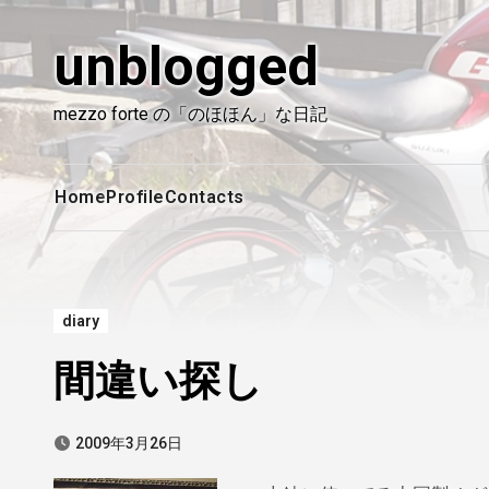
内
容
unblogged
を
ス
mezzo forte の「のほほん」な日記
キ
ッ
プ
Home
Profile
Contacts
diary
間違い探し
2009年3月26日