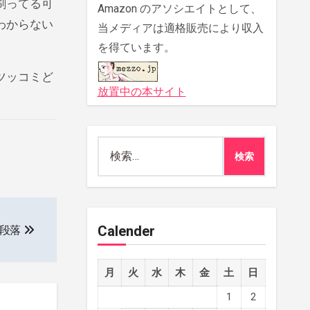
刷ってる可
Amazon のアソシエイトとして、
わからない
当メディアは適格販売により収入
を得ています。
ツッコミど
放置中の本サイト
検
索:
Calender
と段落
月
火
水
木
金
土
日
1
2