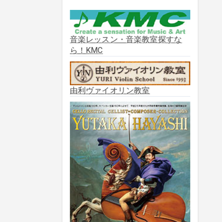
2025年10月
(2)
2025年9月
(3)
音楽レッスン・音楽教室探すな
ら！KMC
2025年8月
(5)
2025年7月
(3)
由利ヴァイオリン教室
2025年6月
(1)
2025年5月
(5)
2025年3月
(1)
2025年2月
(1)
2025年1月
(3)