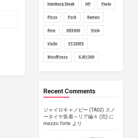
Hamburg Steak
HP
Pasta
movies
(1)
Pizza
Pork
Ramen
music
(51)
Rice
SRX400
Viola
plants
(43)
Violin
VT250FE
rebuilding
(6)
WordPress
XJR1300
strings
(179)
wordpress
(8)
Recent Comments
ジャイロキャノピー (TA02) スノ
ータイヤ装着～リア編４ (完)
に
mezzo forte
より