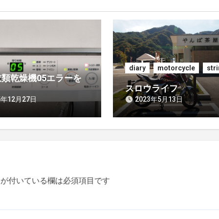
diary
motorcycle
str
類乾燥機05エラーを
スロウライフ
5年12月27日
2023年5月13日
が付いている欄は必須項目です