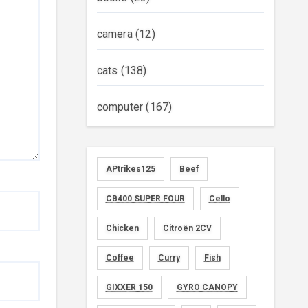
camera
(12)
cats
(138)
computer
(167)
diary
(522)
APtrikes125
Beef
foods
(155)
CB400 SUPER FOUR
Cello
graphics
(134)
Chicken
Citroën 2CV
memo
(30)
Coffee
Curry
Fish
motorcycle
GIXXER 150
(149)
GYRO CANOPY