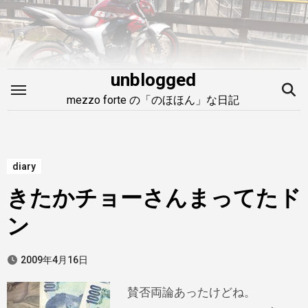
内
容
を
ス
unblogged
キ
mezzo forte の「のほほん」な日記
ッ
プ
diary
きたかチョーさんまってたド
ン
2009年4月16日
賛否両論あったけどね。