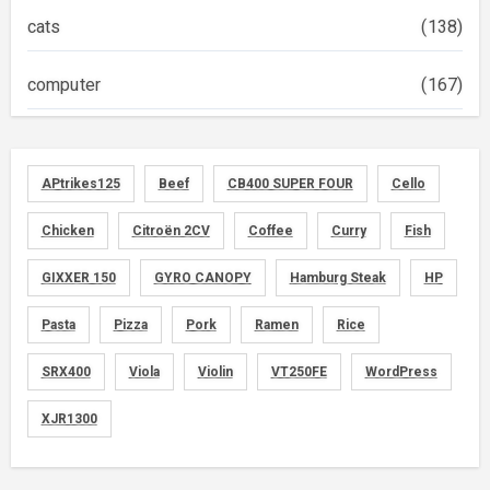
cats
(138)
computer
(167)
diary
(522)
APtrikes125
Beef
CB400 SUPER FOUR
Cello
foods
(155)
Chicken
Citroën 2CV
Coffee
Curry
Fish
graphics
(134)
GIXXER 150
GYRO CANOPY
Hamburg Steak
HP
memo
(30)
Pasta
Pizza
Pork
Ramen
Rice
motorcycle
SRX400
Viola
Violin
VT250FE
WordPress
(149)
XJR1300
movies
(1)