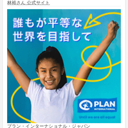
2024年6月
(6)
林裕さん 公式サイト
2024年5月
(4)
2024年2月
(1)
2023年8月
(1)
2023年5月
(2)
2023年4月
(1)
2022年1月
(1)
2021年5月
(3)
2021年3月
(1)
プラン・インターナショナル・ジャパン