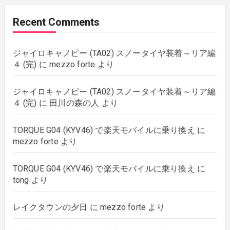
music
(51)
Recent Comments
plants
(43)
ジャイロキャノピー (TA02) スノータイヤ装着～リア編
rebuilding
(6)
４ (完)
に
mezzo forte
より
strings
(179)
ジャイロキャノピー (TA02) スノータイヤ装着～リア編
４ (完)
に
田川の森の人
より
wordpress
(8)
TORQUE G04 (KYV46) で楽天モバイルに乗り換え
に
mezzo forte
より
TORQUE G04 (KYV46) で楽天モバイルに乗り換え
に
tong
より
レイクタウンの夕日
に
mezzo forte
より