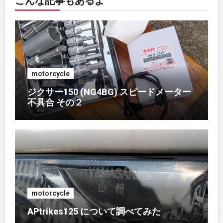
こんな記事もあるよ
2018年5月
(1)
2018年4月
(1)
2017年7月
(2)
motorcycle
2017年4月
(1)
ジクサー150 (NG4BG) スピードメーター
不具合 その２
2017年3月
(1)
2017年2月
(1)
2017年1月
(1)
2016年10月
(1)
motorcycle
APtrikes125 について調べてみた
2016年9月
(3)