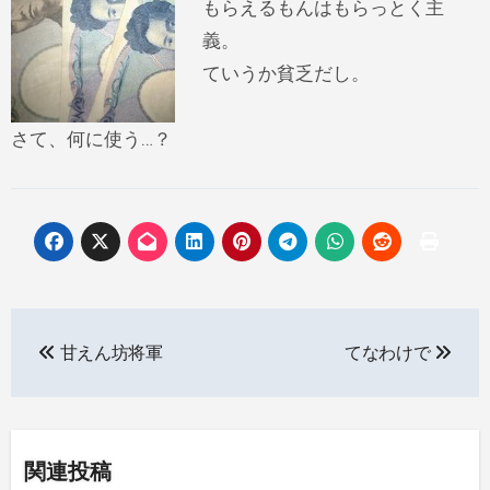
もらえるもんはもらっとく主
義。
ていうか貧乏だし。
さて、何に使う…？
投
甘えん坊将軍
てなわけで
稿
ナ
ビ
関連投稿