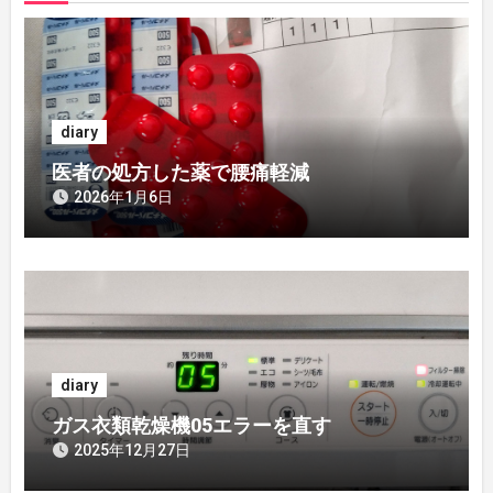
ゲ
ー
シ
diary
ョ
医者の処方した薬で腰痛軽減
ン
2026年1月6日
diary
ガス衣類乾燥機05エラーを直す
2025年12月27日