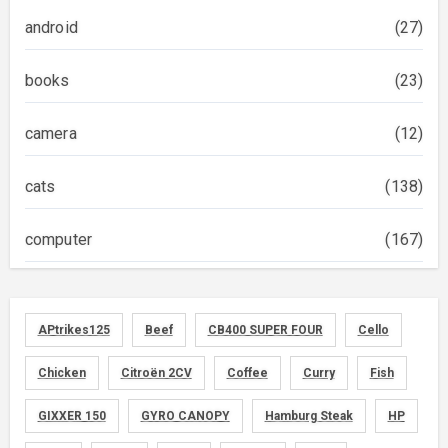
android
(27)
books
(23)
camera
(12)
cats
(138)
computer
(167)
diary
(522)
APtrikes125
Beef
CB400 SUPER FOUR
Cello
foods
(155)
Chicken
Citroën 2CV
Coffee
Curry
Fish
graphics
(134)
GIXXER 150
GYRO CANOPY
Hamburg Steak
HP