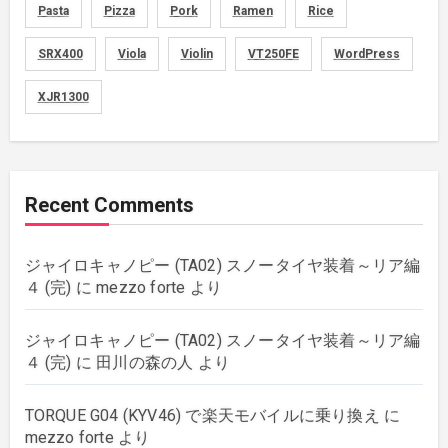
memo
(30)
Pasta
Pizza
Pork
Ramen
Rice
motorcycle
SRX400
Viola
Violin
VT250FE
WordPress
(149)
XJR1300
movies
(1)
music
(51)
Recent Comments
plants
(43)
ジャイロキャノピー (TA02) スノータイヤ装着～リア編
rebuilding
(6)
４ (完)
に
mezzo forte
より
strings
(179)
ジャイロキャノピー (TA02) スノータイヤ装着～リア編
４ (完)
に
田川の森の人
より
wordpress
(8)
TORQUE G04 (KYV46) で楽天モバイルに乗り換え
に
mezzo forte
より