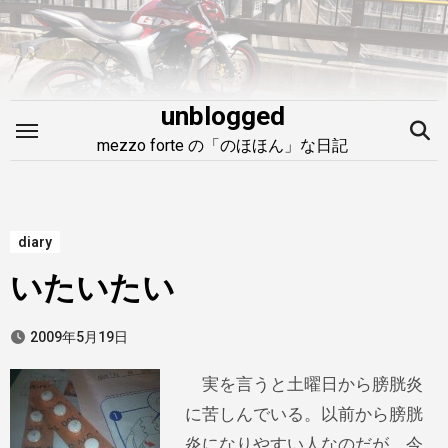
内
容
を
ス
unblogged
キ
mezzo forte の「のほほん」な日記
ッ
プ
diary
いたいたい
2009年5月19日
実を言うと土曜日から膀胱炎
に苦しんでいる。以前から膀胱
炎になりやすい人なのだが、今