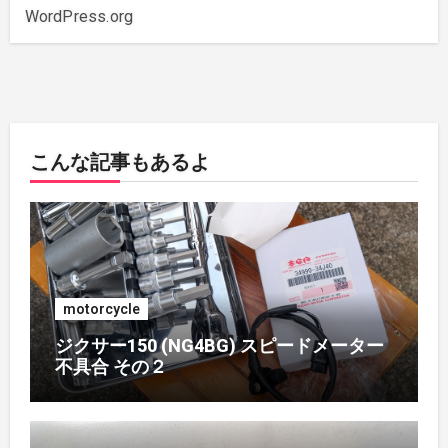
2019年10月
(3)
WordPress.org
2019年6月
(2)
2018年7月
(1)
こんな記事もあるよ
2018年5月
(1)
2018年4月
(1)
2017年7月
(2)
motorcycle
2017年4月
(1)
ジクサー150 (NG4BG) スピードメーター
不具合 その２
2017年3月
(1)
2017年2月
(1)