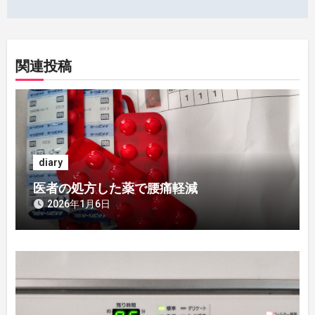
稿
ナ
ビ
関連投稿
ゲ
ー
シ
diary
ョ
医者の処方した薬で腰痛軽減
ン
2026年1月6日