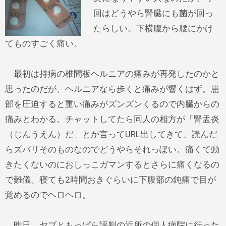
回はどうやら腎臓にも菌が回っ
たらしい。下横腹から腰にかけ
てものすごく痛い。
最初は持病の椎間板ヘルニアの痛みが再発したのかと
思ったのだが、ヘルニアなら歩くと痛みが響くはず。患
部を圧迫すると重い痛みがズンズンくるので内臓からの
痛みとわかる。チャットしてたら同人の相方が「腎盂炎
（じんうえん）だ」とか言ってURL出してきて、読んだ
らズバリそのものなのでどうやらそれっぽい。痛くて動
きたくないのにおしっこガマンするとさらに痛くなるの
で難儀。寝ても2時間おきぐらいに下腹部の鈍痛で目が
覚めるのでヘロヘロ。
昨日、ヤブともっぱら評判の近所の個人病院に行った