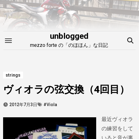
内
容
を
ス
unblogged
キ
mezzo forte の「のほほん」な日記
ッ
プ
strings
ヴィオラの弦交換（4回目）
2012年7月3日
#Viola
最近ヴィオラ
の練習をして
いると音が裏