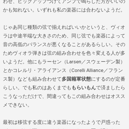
わせ、ピックアップつけてアンプで鳴らした方がいいの
かも知れない。いずれも私の楽器には合わないようだ。
じゃあ同じ種類の弦で揃えればいいかというと、ヴィオ
ラは中途半端な大きさのため、同じ弦でも楽器によって
音の高低のバランスが悪くなることがあるらしい。その
ためヴィオラ弾きは弦の組み合わせを色々変える人が多
いようだ。他にもラーセン（Larsen／スウェーデン製）
とかコレルリ・アライアンス（Corelli Alliance／フラン
ス製）なども組み合わせて
多国籍軍状態
にするのが定番
らしい。でも私のはあくまでも
もらいもん
で済ましたら
こうなっただけで、間違ってもこの組み合わせはオスス
メできない。
最初は移弦する度に違う楽器になったようで戸惑った