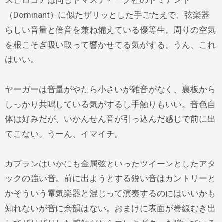
スピロコアは同じトマスティーク社のドミナント
（Dominant）に似たザリッとした手ごたえで、弦楽器
らしい音量と倍音を兼ね備えている優等生。周りの空気
を根こそぎ吸い取って響かせてる気がする。うん、これ
はいい。
ヤーガーは音量がやたら小さいが雑音がなく、裏板から
しっかり共鳴している気がするし手触りもいい。音色自
体は好みだが、いかんせん音が引っ込んだ感じで前に出
てこない。うーん、イマイチ。
カプランはいかにも金属弦といったツイーンとしたアタ
ックの強い音。前に出ようとする鋭い音はカントリーと
かそういう電気楽器と混じって演奏するのにはいいかも
知れないが音に余韻はない。おまけに表面が巻線むき出