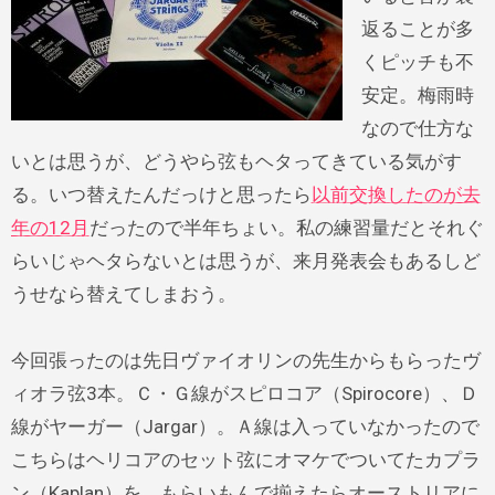
返ることが多
くピッチも不
安定。梅雨時
なので仕方な
いとは思うが、どうやら弦もヘタってきている気がす
る。いつ替えたんだっけと思ったら
以前交換したのが去
年の12月
だったので半年ちょい。私の練習量だとそれぐ
らいじゃヘタらないとは思うが、来月発表会もあるしど
うせなら替えてしまおう。
今回張ったのは先日ヴァイオリンの先生からもらったヴ
ィオラ弦3本。Ｃ・Ｇ線がスピロコア（Spirocore）、Ｄ
線がヤーガー（Jargar）。Ａ線は入っていなかったので
こちらはヘリコアのセット弦にオマケでついてたカプラ
ン（Kaplan）を。もらいもんで揃えたらオーストリアに