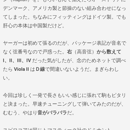
デンマーク、アメリカ製と節操のない組み合わせになっ
てしまった。ちなみにフィッティングはドイツ製。でも
肝心の本体は中国製だけど。
ヤーガーは初めて張るのだが、パッケージ表記が音名で
なく弦番号なので戸惑った。
右
（高音弦）
から数えて
I、II、III、IV
だった気がしたが、念のためネットで調べ
たら
Viola II
は
Ｄ線
で間違いないようだ。まぎらわし
い。
今回は珍しく一発で長さもいい感じに張れて駒もピタリ
と決まった。早速チューニングして弾いてみたのだが、
むむう、やはり
音がバラバラ
だ。