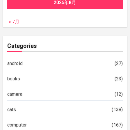
2026年8月
« 7月
Categories
android
(27)
books
(23)
camera
(12)
cats
(138)
computer
(167)