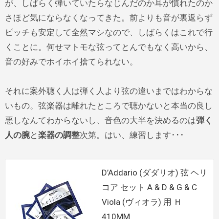
が、しばらく弾いていたらなじんだのか耳が慣れたのか
さほど気にならなくなってきた。前よりも音が裏返らず
ピッチも安定して全然マシなので、しばらくはこれで行
くことに。何せマトモな弦ってとんでもなく高いから、
音の好みでホイホイ捨てられない。
それに案外聴く人は弾く人より弦の違いまではわからな
いもの。弦楽器は離れたところで聴かないと本当の良し
悪しなんてわからないし、音色の大半を決めるのは
弾く
人の腕
と
楽器の調整
次第。はい、練習します･･･
D’Addario (ダダリオ) 弦 ヘリ
コア セット A & D & G & C
Viola (ヴィオラ) 用 Ｈ
410MM