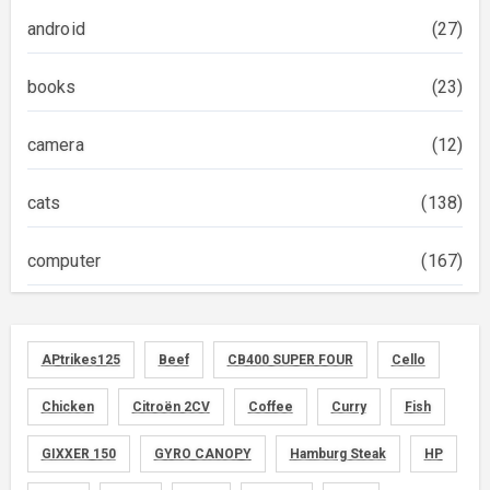
android
(27)
books
(23)
camera
(12)
cats
(138)
computer
(167)
diary
(522)
APtrikes125
Beef
CB400 SUPER FOUR
Cello
foods
(155)
Chicken
Citroën 2CV
Coffee
Curry
Fish
graphics
(134)
GIXXER 150
GYRO CANOPY
Hamburg Steak
HP