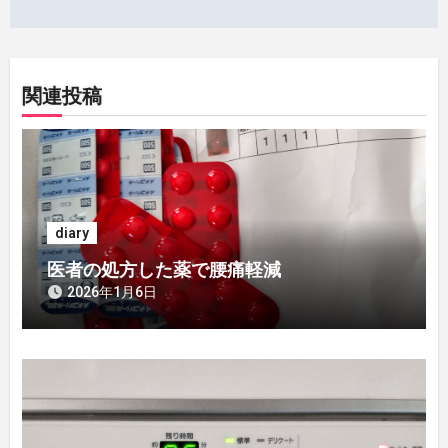
稿
ナ
ビ
関連投稿
ゲ
ー
シ
diary
ョ
医者の処方した薬で腰痛軽減
ン
2026年1月6日