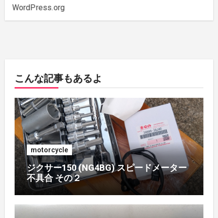
2019年10月
(3)
WordPress.org
2019年6月
(2)
2018年7月
(1)
こんな記事もあるよ
2018年5月
(1)
2018年4月
(1)
2017年7月
(2)
motorcycle
2017年4月
(1)
ジクサー150 (NG4BG) スピードメーター
不具合 その２
2017年3月
(1)
2017年2月
(1)