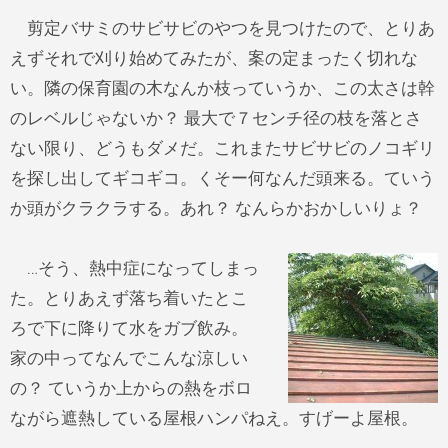
剪定バサミのサビサビのやつを見つけたので、とりあ
えずそれで刈り始めてみたが、案の定まったく切れな
い。隣の保育園の木なんか枝っていうか、この太さは幹
のレベルじゃないか？ 最大で７センチ径の枝を落とさ
ない限り、どうもダメだ。これまたサビサビのノコギリ
を探し出してギコギコ。くそー何なんだ頭来る。ていう
か頭がクラクラする。あれ？ なんらかおかしいりょ？
…そう、熱中症になってしまっ
た。とりあえず落ち着いたとこ
ろで下に降りて水をガブ飲み。
家の中ってなんでこんな涼しい
の？ ていうか上からの熱をボロ
ながら遮熱している屋根ハンパねえ。すげーよ屋根。