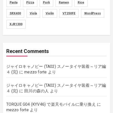
memo
(30)
Pasta
Pizza
Pork
Ramen
Rice
motorcycle
SRX400
Viola
Violin
VT250FE
WordPress
(149)
XJR1300
movies
(1)
music
(51)
Recent Comments
plants
(43)
ジャイロキャノピー (TA02) スノータイヤ装着～リア編
rebuilding
(6)
４ (完)
に
mezzo forte
より
strings
(179)
ジャイロキャノピー (TA02) スノータイヤ装着～リア編
４ (完)
に
田川の森の人
より
wordpress
(8)
TORQUE G04 (KYV46) で楽天モバイルに乗り換え
に
mezzo forte
より