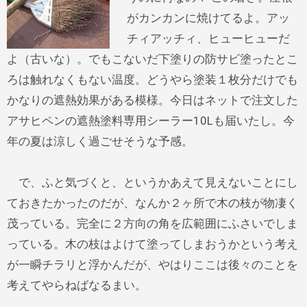
がカンカンに焼けてるよ。アッ
チィアッチィ、ヒューヒューだ
よ（古いな）。でもこないだ下塗りの防サビ塗ったとこ
ろは触れなくもない温度。どうやら塗装１枚分だけでも
かなりの遮熱効果がある模様。今日はネットで注文した
アサヒペンの遮熱塗料専用シーラー10Lも届いたし。今
年の夏は涼しく過ごせそうな予感。
で、ふと気づくと、というかあえて見えないことにし
ておきたかったのだが、なんか２ヶ所で木の枝が物凄く
茂っている。完全に２方向の角を広範囲にふさいでしま
っている。木の枝はよけて塗ってしまおうかという考え
が一瞬チラリと浮かんだが、やはりここは後々のことを
考えてやらねばなるまい。