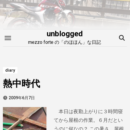
内
容
を
ス
unblogged
キ
mezzo forte の「のほほん」な日記
ッ
プ
diary
熱中時代
2009年6月7日
本日は夜勤上がりに３時間寝
てから屋根の作業。６月だとい
うのに何なの？ この暑さ。屋根