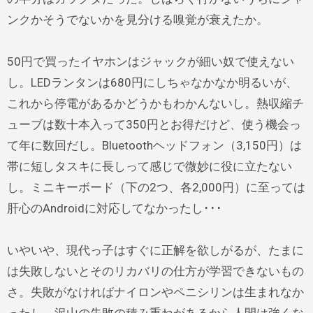
ンクかそうでないかを見分ける嗅覚が衰えたか。
50円で買ったイヤホンはジャックが細い奴で使えない
し。LEDランタンは680円にしちゃなかなか明るいが、
これから停電があるかどうかもわかんないし。熱収縮チ
ューブは数十本入って350円とお得だけど、使う機会っ
て年に数回だし。Bluetoothヘッドフォン（3,150円）は
帯に短しタスキに長しって感じで微妙に役に立たない
し。ミニキーボード（下の2つ、各2,000円）に至っては
肝心のAndroidに対応してなかったし･･･
いやいや、現代っ子はすぐに正解を欲しがるが、たまに
は失敗しないとそのリカバリの仕方が学習できないもの
さ。失敗がなければナイロンやペニシリンは生まれなか