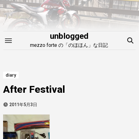
内
容
を
ス
unblogged
キ
mezzo forte の「のほほん」な日記
ッ
プ
diary
After Festival
2011年5月3日