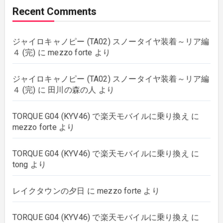
Recent Comments
plants
(43)
ジャイロキャノピー (TA02) スノータイヤ装着～リア編
rebuilding
(6)
４ (完)
に
mezzo forte
より
strings
(179)
ジャイロキャノピー (TA02) スノータイヤ装着～リア編
４ (完)
に
田川の森の人
より
wordpress
(8)
TORQUE G04 (KYV46) で楽天モバイルに乗り換え
に
mezzo forte
より
TORQUE G04 (KYV46) で楽天モバイルに乗り換え
に
tong
より
レイクタウンの夕日
に
mezzo forte
より
TORQUE G04 (KYV46) で楽天モバイルに乗り換え
に