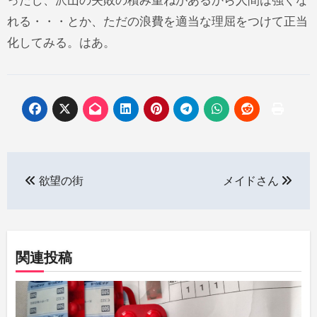
ったし、沢山の失敗の積み重ねがあるから人間は強くな
れる・・・とか、ただの浪費を適当な理屈をつけて正当
化してみる。はあ。
投
欲望の街
メイドさん
稿
ナ
ビ
関連投稿
ゲ
ー