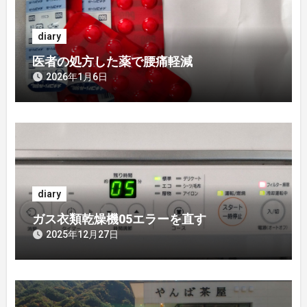
シ
diary
ョ
医者の処方した薬で腰痛軽減
ン
2026年1月6日
diary
ガス衣類乾燥機05エラーを直す
2025年12月27日