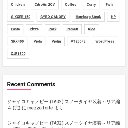
Chicken
Citroën 2CV
Coffee
Curry
Fish
graphics
(134)
GIXXER 150
GYRO CANOPY
Hamburg Steak
HP
memo
(30)
Pasta
Pizza
Pork
Ramen
Rice
motorcycle
SRX400
Viola
Violin
VT250FE
WordPress
(149)
XJR1300
movies
(1)
music
(51)
Recent Comments
plants
(43)
ジャイロキャノピー (TA02) スノータイヤ装着～リア編
rebuilding
(6)
４ (完)
に
mezzo forte
より
strings
(179)
ジャイロキャノピー (TA02) スノータイヤ装着～リア編