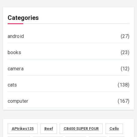
Categories
android
(27)
books
(23)
camera
(12)
cats
(138)
computer
(167)
diary
(522)
APtrikes125
Beef
CB400 SUPER FOUR
Cello
foods
(155)