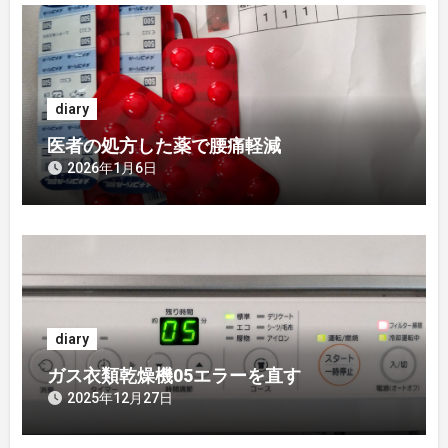
ゲ
ー
シ
diary
ョ
医者の処方した薬で腰痛軽減
ン
2026年1月6日
diary
ガス衣類乾燥機05エラーを直す
2025年12月27日