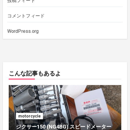
投稿フィード
2019年11月
(1)
コメントフィード
2019年10月
(3)
WordPress.org
2019年6月
(2)
2018年7月
(1)
こんな記事もあるよ
2018年5月
(1)
2018年4月
(1)
2017年7月
(2)
motorcycle
2017年4月
(1)
ジクサー150 (NG4BG) スピードメーター