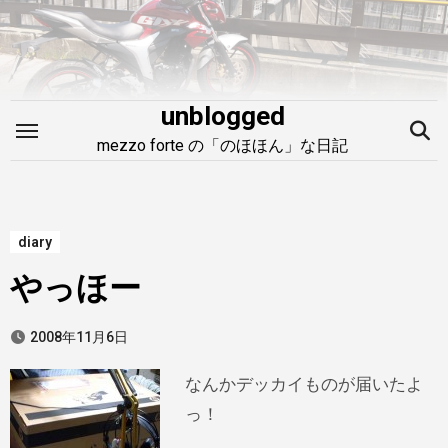
内
容
を
ス
unblogged
キ
mezzo forte の「のほほん」な日記
ッ
プ
diary
やっほー
2008年11月6日
なんかデッカイものが届いたよ
っ！