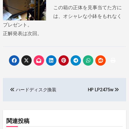
この箱の正体を見事当てた方に
は、オシャレな小鉢をもれなく
プレゼント。
正解発表は次回。
投
ハードディスク換装
HP LP2475w
稿
ナ
ビ
関連投稿