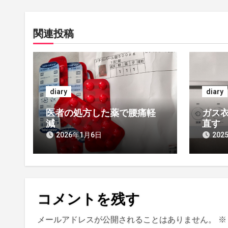
ナ
ビ
関連投稿
ゲ
ー
シ
diary
diary
ョ
医者の処方した薬で腰痛軽
ガス衣
ン
減
直す
2026年1月6日
202
コメントを残す
メールアドレスが公開されることはありません。
※