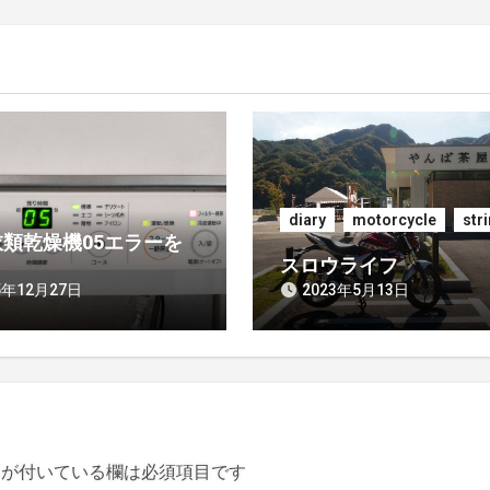
diary
motorcycle
str
類乾燥機05エラーを
スロウライフ
5年12月27日
2023年5月13日
が付いている欄は必須項目です