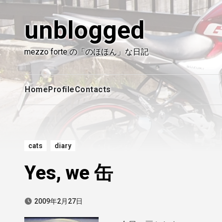
内
容
unblogged
を
ス
mezzo forte の「のほほん」な日記
キ
ッ
プ
Home
Profile
Contacts
cats
diary
Yes, we 缶
2009年2月27日