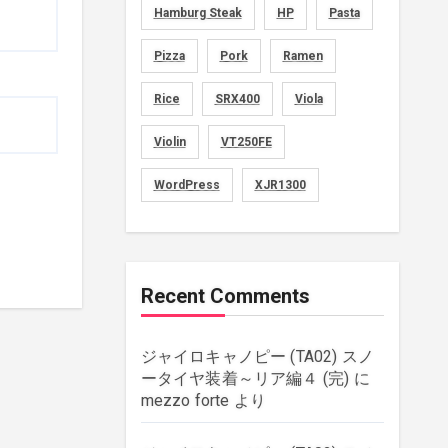
Hamburg Steak
HP
Pasta
movies
(1)
Pizza
Pork
Ramen
music
(51)
Rice
SRX400
Viola
plants
(43)
Violin
VT250FE
rebuilding
(6)
WordPress
XJR1300
strings
(179)
wordpress
(8)
Recent Comments
ジャイロキャノピー (TA02) スノ
ータイヤ装着～リア編４ (完)
に
mezzo forte
より