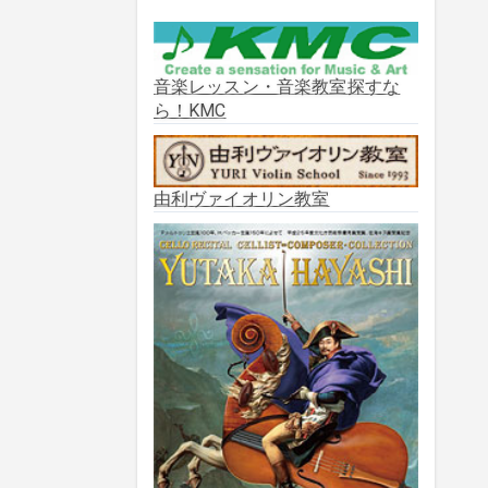
2025年10月
(2)
2025年9月
(3)
音楽レッスン・音楽教室探すな
ら！KMC
2025年8月
(5)
2025年7月
(3)
由利ヴァイオリン教室
2025年6月
(1)
2025年5月
(5)
2025年3月
(1)
2025年2月
(1)
2025年1月
(3)