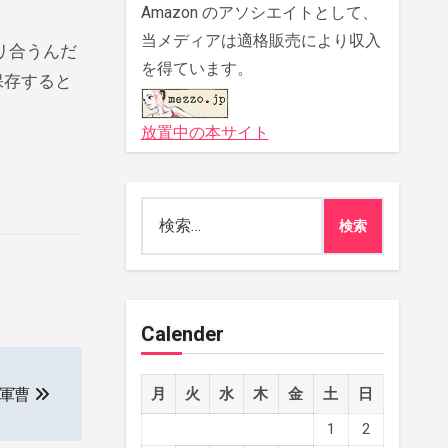
Amazon のアソシエイトとして、
当メディアは適格販売により収入
リ合うんだ
を得ています。
保存すると
放置中の本サイト
検
索:
Calender
軍曹
月
火
水
木
金
土
日
1
2