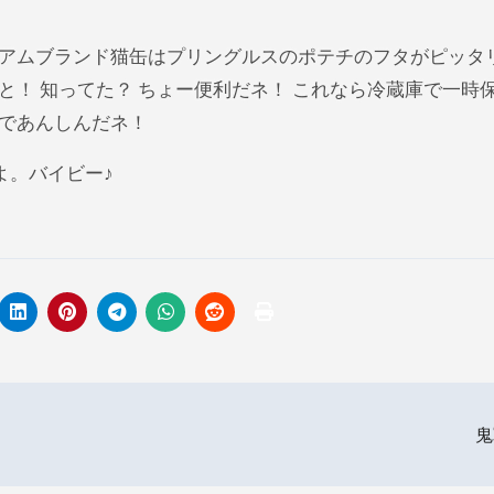
アムブランド猫缶はプリングルスのポテチのフタがピッタ
と！ 知ってた？ ちょー便利だネ！ これなら冷蔵庫で一時
であんしんだネ！
。バイビー♪
鬼