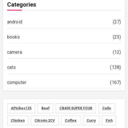
Categories
android
(27)
books
(23)
camera
(12)
cats
(138)
computer
(167)
diary
(522)
APtrikes125
Beef
CB400 SUPER FOUR
Cello
foods
(155)
Chicken
Citroën 2CV
Coffee
Curry
Fish
graphics
(134)