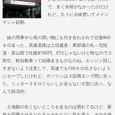
で、全く余裕がなかったのだけ
れど。久々に火鉢焚いてメイン
マシン起動。
妹の用事やら母の買い物にも付き合わされて往復860
キロ走った。高速道路は上信越道・東部湯の丸⇔北陸
道・富山西で往復8700円。ETCじゃないけど軽なので２
割引。軽自動車って結構走るものなのね。エンジン回し
すぎないよう注意して、高速でも100キロ出さないよう
にセーブしたけれど。ガソリンは３回満タンで間に合っ
た。リッター３キロぐらいしか走らない大型に比べ、な
んて経済的。
土地勘の全くないところを走るのは慣れてるけど、家
族を同乗させるとなるとそれなりに気を遣う。その土地