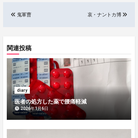
投
鬼軍曹
哀・ナントカ博
稿
ナ
ビ
関連投稿
ゲ
ー
シ
diary
ョ
医者の処方した薬で腰痛軽減
ン
2026年1月6日