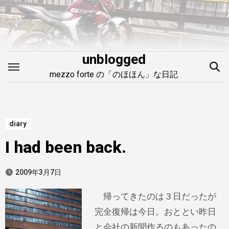
内
容
を
ス
unblogged
キ
mezzo forte の「のほほん」な日記
ッ
プ
diary
I had been back.
2009年3月7日
帰ってきたのは３日だったが
完全復帰は今日。おととい昨日
と会社の新聞作るのもあったの