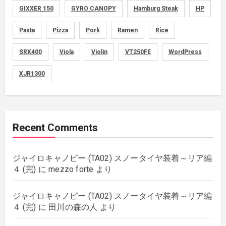
GIXXER 150
GYRO CANOPY
Hamburg Steak
HP
memo
(30)
Pasta
Pizza
Pork
Ramen
Rice
motorcycle
SRX400
Viola
Violin
VT250FE
WordPress
(149)
XJR1300
movies
(1)
music
(51)
Recent Comments
plants
(43)
ジャイロキャノピー (TA02) スノータイヤ装着～リア編
rebuilding
(6)
４ (完)
に
mezzo forte
より
strings
(179)
ジャイロキャノピー (TA02) スノータイヤ装着～リア編
４ (完)
に
田川の森の人
より
wordpress
(8)