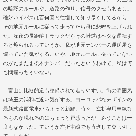
の暗黙のルールや、道路の作り、信号のクセもあるし。
碓氷バイパスは百何回と往復して知り尽くしてるから、
その地元ルールに従って走ってたら母に悲鳴を上げられ
た。深夜の長距離トラックだらけの峠道はヘタな運転す
ると煽られるっていうか、私が地元ナンバーの運送屋を
煽っていた気がする。いや、地元ルールに従っていない
のがたまたま松本ナンバーだったというわけで、私は何
も間違っちゃいない。
富山は比較的道も整備されて走りやすい。街の雰囲気
は埼玉の浦和に近い気がする。ヨーロッパなデザインの
最新式路面電車がちょっと新鮮。時々、左折専用車線な
るものが現れるのにちょっと戸惑ったが、迷うことは一
度もなかった。ていうか左折車線でも直進して突っ切っ