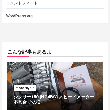
2019年11月
(1)
コメントフィード
2019年10月
(3)
WordPress.org
2019年6月
(2)
2018年7月
(1)
こんな記事もあるよ
2018年5月
(1)
2018年4月
(1)
2017年7月
(2)
motorcycle
2017年4月
(1)
ジクサー150 (NG4BG) スピードメーター
不具合 その２
2017年3月
(1)