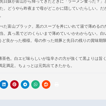
先日妹が富山から帰ってきたときに「ラーメン食った？」
た。どうやら昨夜まで母がどこかに隠していたらしい。だ
。
べた富山ブラック。黒のスープを丼にいれて湯で薄めるの
当。真っ黒でどのくらいまで薄めていいかわからない。白
うど良かった模様。母の作った焼豚と先日の残りの賞味期
茶色。白エビ味らしいが塩辛さの方が強くて黒よりは旨
満足満足。ちょっとは元気出てきたかも。