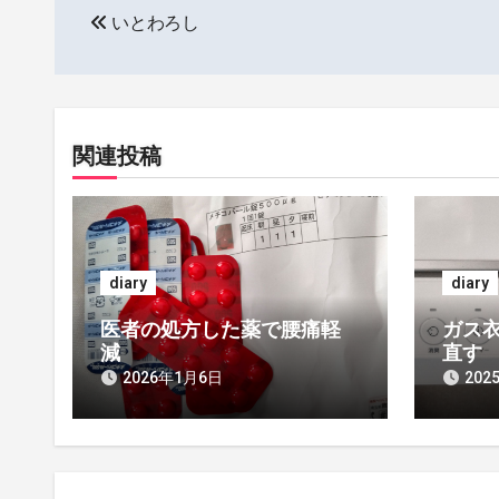
いとわろし
稿
ナ
ビ
関連投稿
ゲ
ー
シ
diary
diary
ョ
医者の処方した薬で腰痛軽
ガス衣
ン
減
直す
2026年1月6日
202