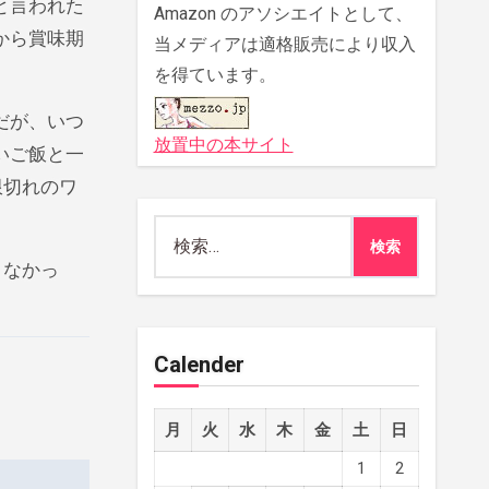
と言われた
Amazon のアソシエイトとして、
から賞味期
当メディアは適格販売により収入
を得ています。
だが、いつ
放置中の本サイト
いご飯と一
限切れのワ
検
索:
くなかっ
Calender
月
火
水
木
金
土
日
1
2