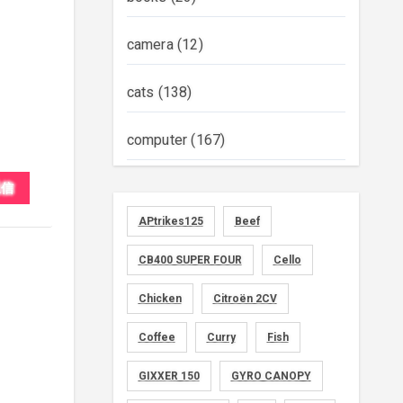
camera
(12)
cats
(138)
computer
(167)
diary
(522)
返信
APtrikes125
Beef
foods
(155)
CB400 SUPER FOUR
Cello
graphics
(134)
Chicken
Citroën 2CV
memo
(30)
Coffee
Curry
Fish
motorcycle
GIXXER 150
(149)
GYRO CANOPY