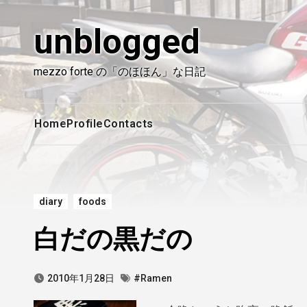
内
容
unblogged
を
ス
mezzo forte の「のほほん」な日記
キ
ッ
プ
Home
Profile
Contacts
diary
foods
白だの黒だの
2010年1月28日
#Ramen