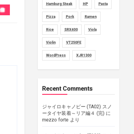
Hamburg Steak
HP
Pasta
movies
(1)
返信
Pizza
Pork
Ramen
music
(51)
Rice
SRX400
Viola
plants
(43)
Violin
VT250FE
rebuilding
(6)
WordPress
XJR1300
strings
(179)
wordpress
(8)
Recent Comments
ジャイロキャノピー (TA02) スノ
ータイヤ装着～リア編４ (完)
に
mezzo forte
より