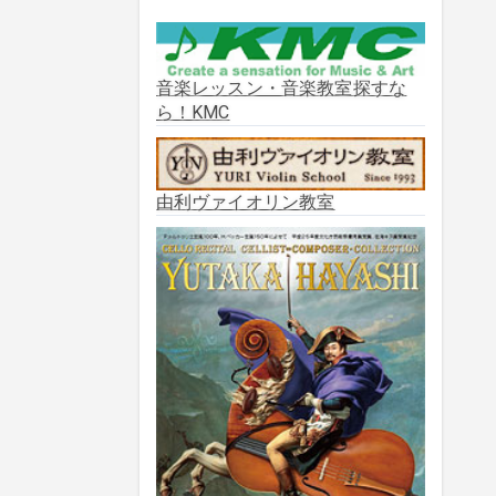
2025年10月
(2)
2025年9月
(3)
音楽レッスン・音楽教室探すな
ら！KMC
2025年8月
(5)
2025年7月
(3)
由利ヴァイオリン教室
2025年6月
(1)
2025年5月
(5)
2025年3月
(1)
2025年2月
(1)
2025年1月
(3)