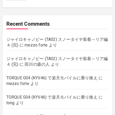
music
(51)
Recent Comments
plants
(43)
ジャイロキャノピー (TA02) スノータイヤ装着～リア編
rebuilding
(6)
４ (完)
に
mezzo forte
より
strings
(179)
ジャイロキャノピー (TA02) スノータイヤ装着～リア編
４ (完)
に
田川の森の人
より
wordpress
(8)
TORQUE G04 (KYV46) で楽天モバイルに乗り換え
に
mezzo forte
より
TORQUE G04 (KYV46) で楽天モバイルに乗り換え
に
tong
より