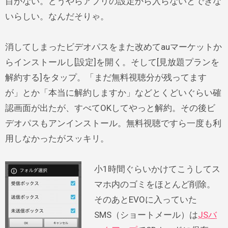
目がない。どうやらアプリの設定から入らないとできな
いらしい。なんだそりゃ。
消してしまったビデオパスをまた改めてauマーケットか
らインストールし[設定]を開く。そして[見放題プランを
解約する]をタップ。「まだ無料視聴分が残ってます
が」とか「本当に解約しますか」などとくどいぐらい確
認画面が出たが、すべてOKしてやっと解約。その後ビ
デオパスもアンインストール。無料視聴ですら一度も利
用しなかったがスッキリ。
小1時間ぐらいかけてこうしてス
マホ内のゴミをほとんど削除。
そのあとEVOに入っていた
SMS（ショートメール）は
JSバ