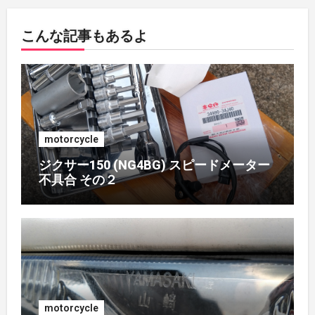
2018年7月
(1)
こんな記事もあるよ
2018年5月
(1)
2018年4月
(1)
2017年7月
(2)
motorcycle
2017年4月
(1)
ジクサー150 (NG4BG) スピードメーター
不具合 その２
2017年3月
(1)
2017年2月
(1)
2017年1月
(1)
2016年10月
(1)
motorcycle