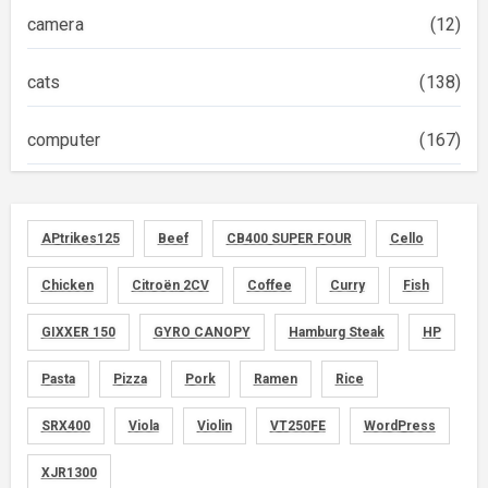
camera
(12)
cats
(138)
computer
(167)
diary
(522)
APtrikes125
Beef
CB400 SUPER FOUR
Cello
foods
(155)
Chicken
Citroën 2CV
Coffee
Curry
Fish
graphics
(134)
GIXXER 150
GYRO CANOPY
Hamburg Steak
HP
memo
(30)
Pasta
Pizza
Pork
Ramen
Rice
motorcycle
SRX400
Viola
Violin
VT250FE
WordPress
(149)
XJR1300
movies
(1)