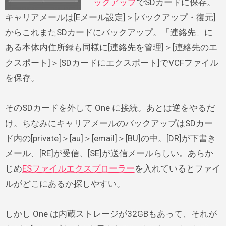
ックアップ
でSDカードに保存。
キャリアメールは[Eメール設定]＞[バックアップ・復元]
からこれまたSDカードにバックアップ。「連絡先」に
ある本体内住所録も同様に[連絡先を管理]＞[連絡先のエ
クスポート]＞[SDカードにエクスポート]でVCFファイル
を保存。
そのSDカードを外して One に接続。あとは逆をやるだ
け。ちなみにキャリアメールのバックアップはSDカー
ド内の[private]＞[au]＞[email]＞[BU]の中。[DR]が下書き
メール、[RE]が受信、[SE]が送信メールらしい。あらか
じめ
ESファイルエクスプローラー
を入れているとファイ
ルがどこにあるか探しやすい。
しかし One は内蔵ストレージが32GBもあって、それが