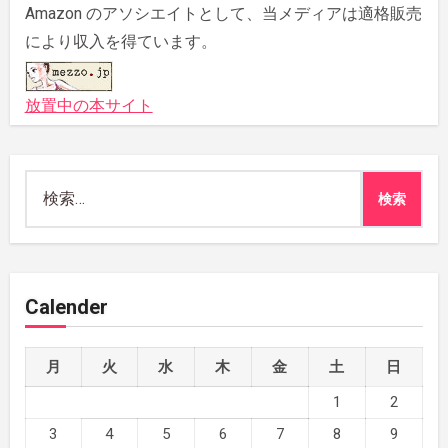
Amazon のアソシエイトとして、当メディアは適格販売
により収入を得ています。
放置中の本サイト
検
索:
Calender
月
火
水
木
金
土
日
1
2
3
4
5
6
7
8
9