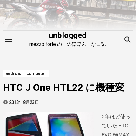
内
容
を
ス
unblogged
キ
mezzo forte の「のほほん」な日記
ッ
プ
android
computer
HTC J One HTL22 に機種変
2013年8月23日
2年ほど使っ
ていた HTC
EVO WiMAX