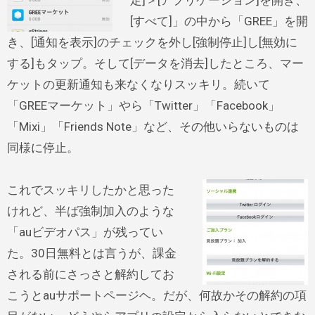
定]＞[アプリケーション]を開き、
[すべて]」の中から「GREE」を開
き、[通知を表示]のチェックを外し[強制停止]し[無効に
する]もタップ。そして[データを消去]したところ、マー
ケットの更新通知も来なくなりスッキリ。続いて
「GREEマーケット」やら「Twitter」「Facebook」
「Mixi」「Friends Note」など、その他いらないものは
同様に停止。
これでスッキリしたかと思った
けれど、半ば強制加入のような
「auビデオパス」が残ってい
た。30日無料とは言うが、課金
される前にさっさと解約してお
こうとauサポートページヘ。だが、何故かその解約の項