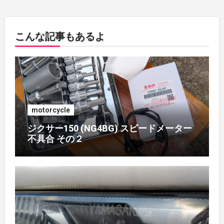
2018年7月
(1)
こんな記事もあるよ
2018年5月
(1)
2018年4月
(1)
2017年7月
(2)
motorcycle
2017年4月
(1)
ジクサー150 (NG4BG) スピードメーター
不具合 その２
2017年3月
(1)
2017年2月
(1)
2017年1月
(1)