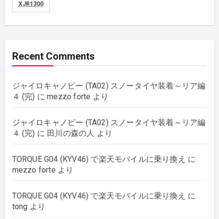
XJR1300
movies
(1)
music
(51)
Recent Comments
plants
(43)
ジャイロキャノピー (TA02) スノータイヤ装着～リア編
rebuilding
(6)
４ (完)
に
mezzo forte
より
strings
(179)
ジャイロキャノピー (TA02) スノータイヤ装着～リア編
４ (完)
に
田川の森の人
より
wordpress
(8)
TORQUE G04 (KYV46) で楽天モバイルに乗り換え
に
mezzo forte
より
TORQUE G04 (KYV46) で楽天モバイルに乗り換え
に
tong
より