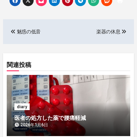
投
魅惑の低音
楽器の休息
稿
ナ
ビ
関連投稿
ゲ
ー
シ
diary
ョ
医者の処方した薬で腰痛軽減
ン
2026年1月6日