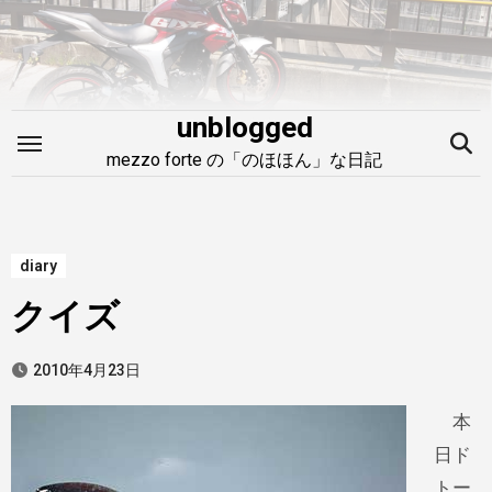
内
容
を
ス
unblogged
キ
mezzo forte の「のほほん」な日記
ッ
プ
diary
クイズ
2010年4月23日
本
日ド
トー