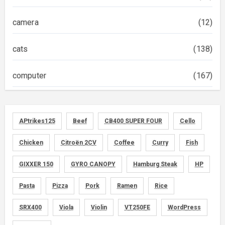
camera
(12)
cats
(138)
computer
(167)
diary
(522)
APtrikes125
Beef
CB400 SUPER FOUR
Cello
foods
(155)
Chicken
Citroën 2CV
Coffee
Curry
Fish
graphics
(134)
GIXXER 150
GYRO CANOPY
Hamburg Steak
HP
memo
(30)
Pasta
Pizza
Pork
Ramen
Rice
motorcycle
SRX400
Viola
Violin
VT250FE
WordPress
(149)