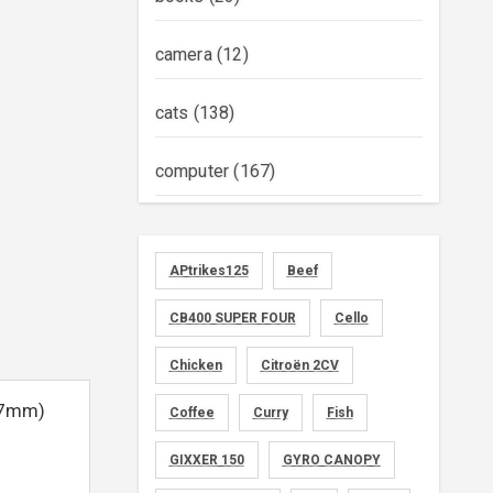
camera
(12)
cats
(138)
computer
(167)
diary
(522)
APtrikes125
Beef
foods
(155)
CB400 SUPER FOUR
Cello
graphics
(134)
Chicken
Citroën 2CV
memo
(30)
7mm)
Coffee
Curry
Fish
motorcycle
GIXXER 150
(149)
GYRO CANOPY