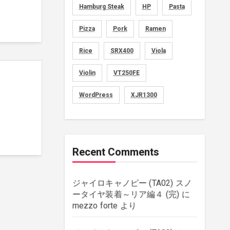
Hamburg Steak
HP
Pasta
movies
(1)
Pizza
Pork
Ramen
music
(51)
Rice
SRX400
Viola
plants
(43)
Violin
VT250FE
rebuilding
(6)
WordPress
XJR1300
strings
(179)
wordpress
(8)
Recent Comments
ジャイロキャノピー (TA02) スノ
ータイヤ装着～リア編４ (完)
に
mezzo forte
より