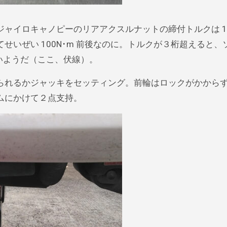
イロキャノピーのリアアクスルナットの締付トルクは 128
いぜい 100N･m 前後なのに。トルクが３桁超えると、
れないようだ（ここ、伏線）。
られるかジャッキをセッティング。前輪はロックがかから
ムにかけて２点支持。