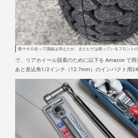
数十キロ走って識線は消えたが、まだヒゲは残っているフロント
で、リアホイール脱着のために以下を Amazon で用
あと差込角1/2インチ（12.7mm）のインパクト用2