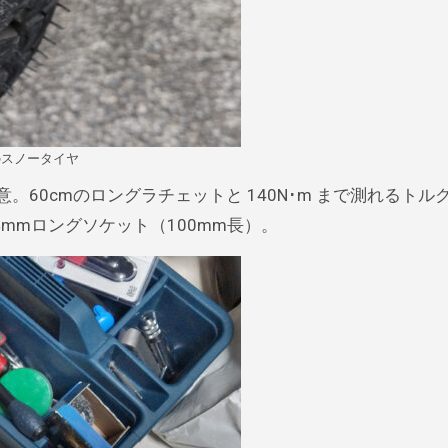
のスノータイヤ
意。60cmのロングラチェットと 140N･m まで測れるトル
4mmロングソケット（100mm長）。