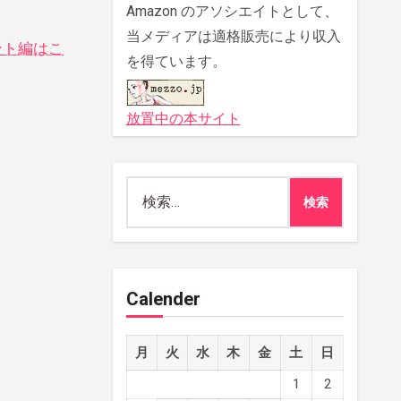
Amazon のアソシエイトとして、
当メディアは適格販売により収入
ント編はこ
を得ています。
放置中の本サイト
検
索:
Calender
月
火
水
木
金
土
日
1
2