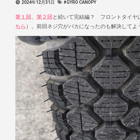
2024年12月31日
#GYRO CANOPY
第１回
、
第２回
と続いて完結編？ フロントタイヤ
ちら
）。前回ネジ穴がバカになったのも解決してよ