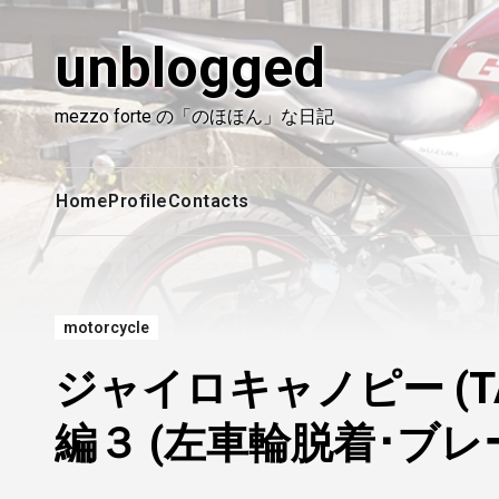
内
容
unblogged
を
ス
mezzo forte の「のほほん」な日記
キ
ッ
プ
Home
Profile
Contacts
motorcycle
ジャイロキャノピー (T
編３ (左車輪脱着･ブレ