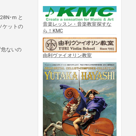
2025年10月
(2)
N･m と
2025年9月
(3)
音楽レッスン・音楽教室探すな
ソケットの
ら！KMC
2025年8月
(5)
ず危ないの
2025年7月
(3)
由利ヴァイオリン教室
2025年6月
(1)
2025年5月
(5)
2025年3月
(1)
2025年2月
(1)
2025年1月
(3)