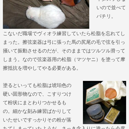
いので並べて
パチリ。
こないだ職場でヴィオラ練習していたら松脂を忘れてし
まった。擦弦楽器は弓に張った馬の尻尾の毛で弦を引っ
掻いて振動させるのだが、そのままではツルツル滑って
しまう。なので弦楽器用の松脂（マツヤニ）を塗って摩
擦抵抗を増やしてやる必要がある。
塗るといっても松脂は琥珀色の
硬い固形物なので、こすりつけ
て粉状にまとわりつかせるも
の。細かな刻み練習ばかりして
いたせいですっかりその粉が落
ちてしまっていたようだ。さっき念入りに塗ったら今度