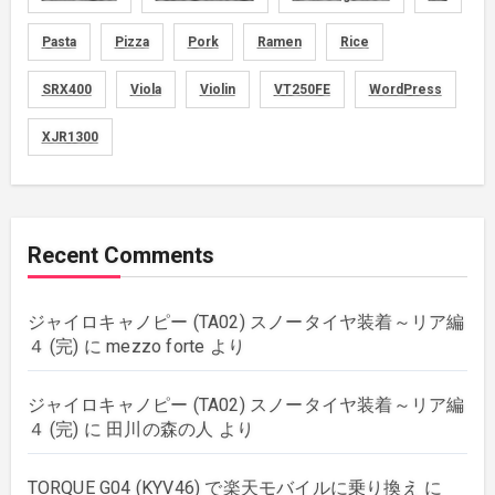
memo
(30)
Pasta
Pizza
Pork
Ramen
Rice
motorcycle
SRX400
Viola
Violin
VT250FE
WordPress
(149)
XJR1300
movies
(1)
music
(51)
Recent Comments
plants
(43)
ジャイロキャノピー (TA02) スノータイヤ装着～リア編
rebuilding
(6)
４ (完)
に
mezzo forte
より
strings
(179)
ジャイロキャノピー (TA02) スノータイヤ装着～リア編
４ (完)
に
田川の森の人
より
wordpress
(8)
TORQUE G04 (KYV46) で楽天モバイルに乗り換え
に