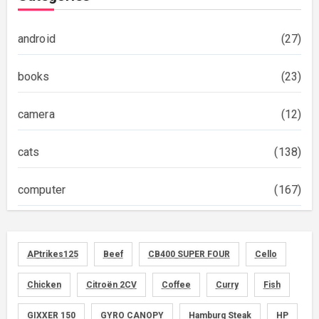
android
(27)
books
(23)
camera
(12)
cats
(138)
computer
(167)
diary
(522)
APtrikes125
Beef
CB400 SUPER FOUR
Cello
foods
(155)
Chicken
Citroën 2CV
Coffee
Curry
Fish
graphics
(134)
GIXXER 150
GYRO CANOPY
Hamburg Steak
HP