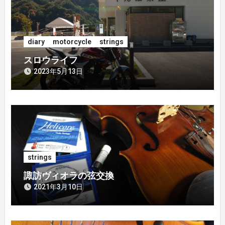
ー
シ
diary
motorcycle
strings
ョ
スロウライフ
ン
2023年5月13日
strings
諏訪ヴィオラの弦交換
2021年3月10日