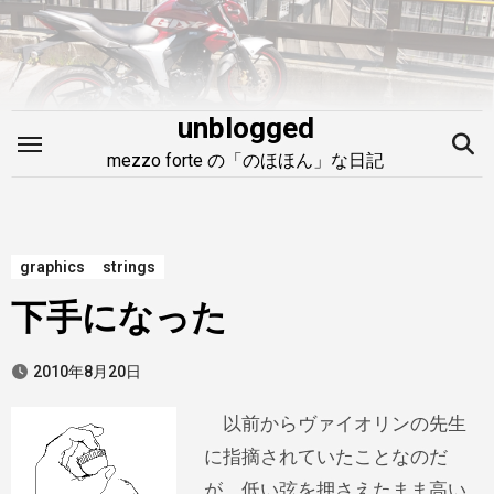
内
容
を
ス
unblogged
キ
mezzo forte の「のほほん」な日記
ッ
プ
graphics
strings
下手になった
2010年8月20日
以前からヴァイオリンの先生
に指摘されていたことなのだ
が、低い弦を押さえたまま高い