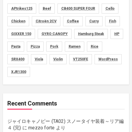
APtrikes125
Beef
CB400 SUPER FOUR
Cello
foods
(155)
Chicken
Citroën 2CV
Coffee
Curry
Fish
graphics
(134)
GIXXER 150
GYRO CANOPY
Hamburg Steak
HP
memo
(30)
Pasta
Pizza
Pork
Ramen
Rice
motorcycle
SRX400
Viola
Violin
VT250FE
WordPress
(149)
XJR1300
movies
(1)
music
(51)
Recent Comments
plants
(43)
ジャイロキャノピー (TA02) スノータイヤ装着～リア編
rebuilding
(6)
４ (完)
に
mezzo forte
より