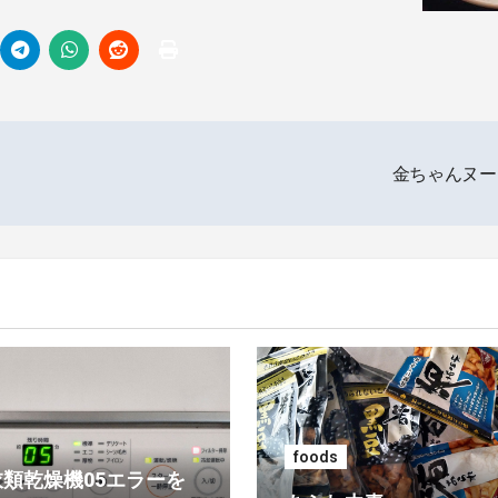
金ちゃんヌ
foods
類乾燥機05エラーを