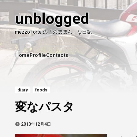
内
容
unblogged
を
ス
mezzo forte の「のほほん」な日記
キ
ッ
プ
Home
Profile
Contacts
diary
foods
変なパスタ
2010年12月4日