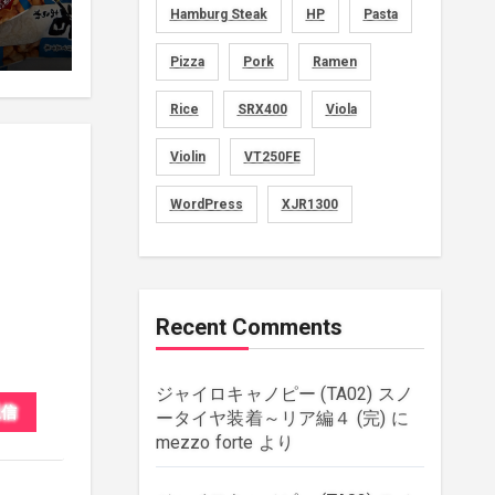
Hamburg Steak
HP
Pasta
movies
(1)
Pizza
Pork
Ramen
music
(51)
Rice
SRX400
Viola
plants
(43)
Violin
VT250FE
rebuilding
(6)
WordPress
XJR1300
strings
(179)
wordpress
(8)
Recent Comments
ジャイロキャノピー (TA02) スノ
返信
ータイヤ装着～リア編４ (完)
に
mezzo forte
より