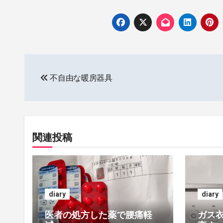
投
不自由な暖房器具
稿
ナ
ビ
関連投稿
ゲ
ー
シ
diary
diary
ョ
医者の処方した薬で腰痛軽
ガス衣