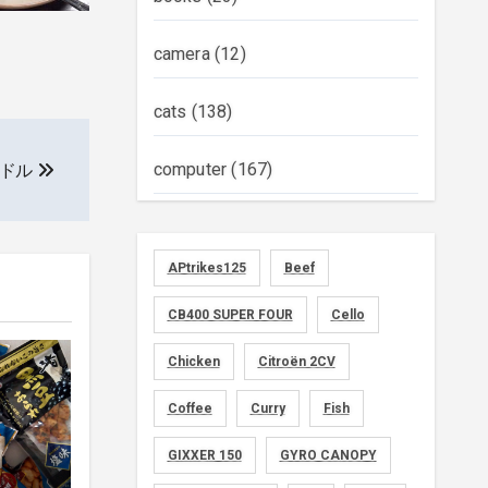
camera
(12)
cats
(138)
computer
(167)
ードル
diary
(522)
APtrikes125
Beef
foods
(155)
CB400 SUPER FOUR
Cello
graphics
(134)
Chicken
Citroën 2CV
memo
(30)
Coffee
Curry
Fish
motorcycle
GIXXER 150
(149)
GYRO CANOPY