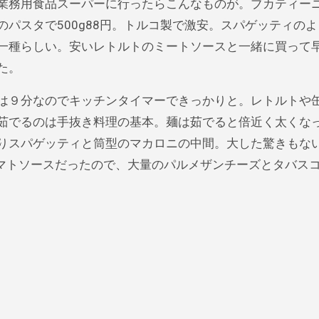
業務用食品スーパーに行ったらこんなものが。ブカティー
のパスタで500g88円。トルコ製で激安。スパゲッティの
一種らしい。安いレトルトのミートソースと一緒に買って
た。
は９分なのでキッチンタイマーできっかりと。レトルトや
茹でるのは手抜き料理の基本。麺は茹でると倍近く太くな
りスパゲッティと筒型のマカロニの中間。大した驚きもな
マトソースだったので、大量のパルメザンチーズとタバス