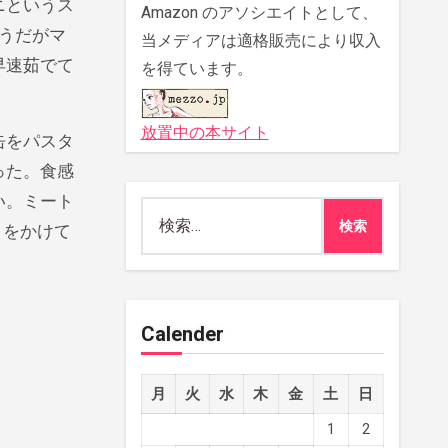
ニというス
Amazon のアソシエイトとして、
ようだがマ
当メディアは適格販売により収入
早速茹でて
を得ています。
放置中の本サイト
缶をパスタ
った。食感
い。ミート
検
コをかけて
索:
Calender
月
火
水
木
金
土
日
1
2