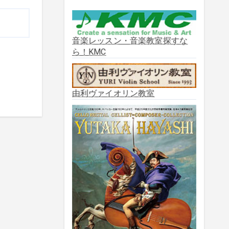
2025年10月
(2)
2025年9月
(3)
音楽レッスン・音楽教室探すな
ら！KMC
2025年8月
(5)
2025年7月
(3)
由利ヴァイオリン教室
2025年6月
(1)
2025年5月
(5)
2025年3月
(1)
2025年2月
(1)
2025年1月
(3)